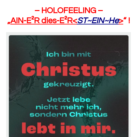
– HOLOFEELING –
„
AIN-E²R dies-E²R<
ST~EIN~He
>
“ !