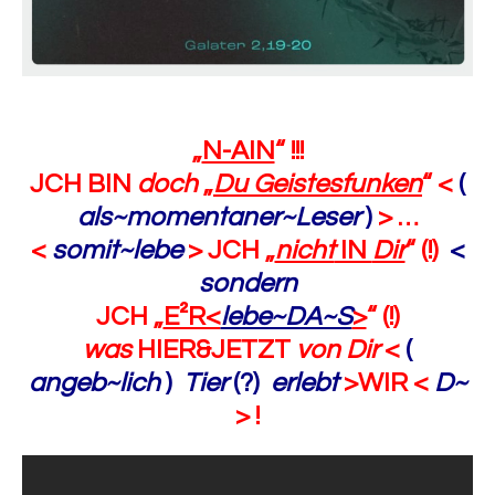
„
N-AIN
“ !!!
JCH BIN
doch
„
Du Geistesfunken
“ <
(
als~momentaner~Leser
)
> …
<
somit~lebe
> JCH „
nicht
IN
Dir
“ (!)
<
sondern
JCH „
E²R<
lebe~DA~S
>
“ (!)
was
HIER&JETZT
von Dir
<
(
angeb~lich
)
Tier
(?)
erlebt
>WIR <
D~
> !