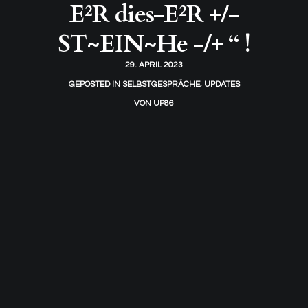
E²R dies-E²R +/-
ST~EIN~He -/+ “ !
29. APRIL 2023
GEPOSTED IN
SELBSTGESPRÄCHE
,
UPDATES
VON
UP86