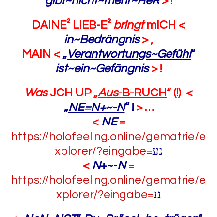
gibt~nicht~mehr~HeR
> !
DAINE² LIEB-E²
bringt
mICH <
in~Bedrängnis
> ,
MAIN <
„
Verantwortungs~Gefühl
“
ist~ein~Gefängnis
> !
Was
JCH UP „
Aus
-B-RUCH
“ (!) <
„
NE=N+~-N
“ !
> …
<
NE
=
https://holofeeling.online/gematrie/e
xplorer/?eingabe=
נע
<
N
+~-
N
=
https://holofeeling.online/gematrie/e
xplorer/?eingabe=
ננ