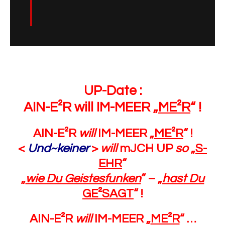
UP-Date :
AIN-E²R will IM-MEER „
ME²R
“ !
AIN-E²R
will
IM-MEER „
ME²R
“ !
<
Und~keiner
>
will
mJCH UP
so
„
S-
EHR
“
„
wie Du Geistesfunken
“ – „
hast Du
GE²SAGT
“ !
AIN-E²R
will
IM-MEER „
ME²R
“ …