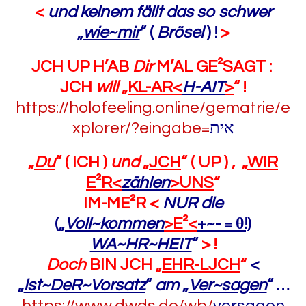
<
und keinem fällt das so schwer
„
wie~mir
“ (
Brösel
) !
>
JCH UP H’AB
Dir
M’AL GE²SAGT :
JCH
will
„
KL-AR<
H-AIT
>
“ !
https://holofeeling.online/gematrie/e
xplorer/?eingabe=
אית
„
Du
“ ( ICH )
und
„
JCH
“ ( UP ) , „
WIR
E²R<
zählen
>UNS
“
IM-ME²R <
NUR die
(„
Voll~kommen
>
E²
<
+~- =
θ
!)
WA~HR~HEIT
“
> !
Doch
BIN JCH „
EHR-LJCH
“
<
„
ist~DeR~Vorsatz
“
am
„
Ver~sagen
“ …
https://www.dwds.de/wb/
versagen