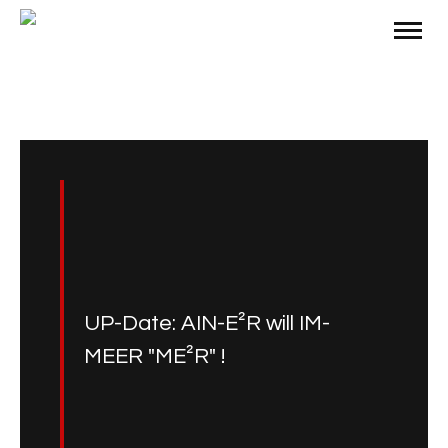
UP-Date: AIN-E²R will IM-
MEER "ME²R" !