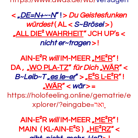
<
„
DE=N+~-N
“ !
>
Du Geistesfunken
würdest
( AL <
S~Brösel
> )
„
ALL DIE² WAHRHEIT
“ JCH UP’s <
nicht er~tragen
> !
AIN-E²R
will
IM-MEER „
ME²R
“ !
DA , „
WO PLA-TZ
“
für Dich
„
WÄR
“ <
B~Leib~T
„
es le~er
“
> „
E²S L-E²R
“ !
„
WÄR
“ <
wär
> =
https://holofeeling.online/gematrie/e
xplorer/?eingabe=
ואר
AIN-E²R
will
IM-MEER „
ME²R
“ !
MAIN ( KL-AIN-E²S ) „
HE²RZ
“ <