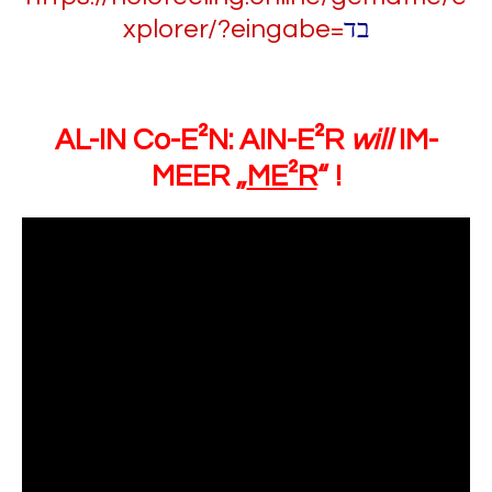
xplorer/?eingabe=
בד
AL-IN Co-E²N: AIN-E²R
will
IM-
MEER „
ME²R
“ !