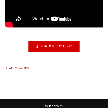
ZURÜCK ZUM BLOG
Alin Coen
,
SPD
Uplifted with