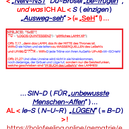
<
„
NeN~NST
“
Du~Brösel
„
be~trügen
“ ,
und was
ICH AL <
S
(
einzigen
)
„
Ausweg~seh
“
> (= „
SeH
“ !) …
…
SIN~D
(
FÜR
„
unbewusste
Menschen~Affen
“ ) …
AL <
le~S
(
N~U~R
) „
LÜGEN
“ ( =
B~D
)
> !
https://holofeeling.online/gematrie/e