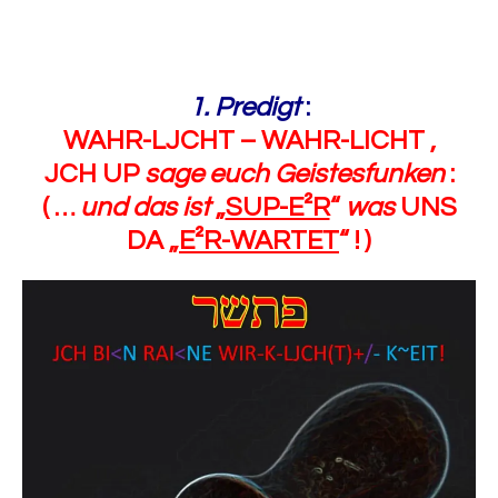
1. Predigt
:
WAHR-LJCHT – WAHR-LICHT ,
JCH UP
sage euch Geistesfunken
:
( …
und das ist
„
SUP-E²R
“
was
UNS
DA „
E²R-WARTET
“ ! )