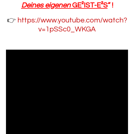
Deines eigenen
GE²IST-E²S
“ !
👉
https://www.youtube.com/watch?
v=1pSSc0_WKGA