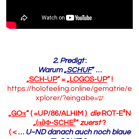
2. Predigt
:
Warum
„
SCHUF
“ …
„
SCH-UP
“ = „
LOGOS-UP
“ !
https://holofeeling.online/gematrie/e
xplorer/?eingabe=
ש
„
GOπ
“ ( =UP/86/ALHIM )
die
ROT-E²N
„
(πi)Φ-SCHE²
“
zuerst
?
( <
…
U~ND danach auch noch blaue