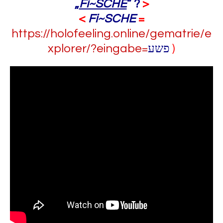
„
Fi~SCHE
“ ?
>
<
Fi~SCHE
=
https://holofeeling.online/gematrie/e
xplorer/?eingabe=
פשע
)