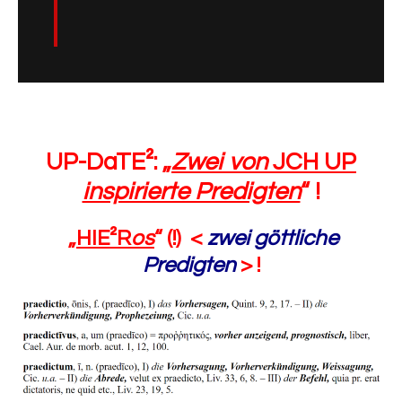
UP-DaTE²: „
Zwei von
JCH UP
inspirierte Predigten
“ !
„
HIE²R
os
“ (!) <
zwei göttliche
Predigten
> !