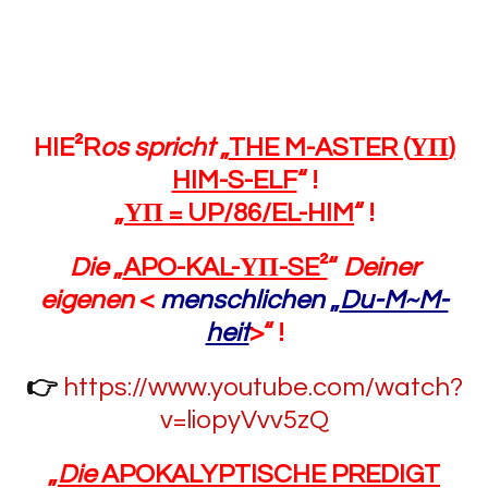
HIE²R
os spricht
„
THE M-ASTER (
ΥΠ
)
HIM-S-ELF
“ !
„
ΥΠ = UP/86/EL-HIM
“ !
Die
„
APO-KAL-ΥΠ-SE²
“
Deiner
eigenen
<
menschlichen
„
Du-M~M-
heit
>“
!
👉
https://www.youtube.com/watch?
v=liopyVvv5zQ
„
Die
APOKALYPTISCHE PREDIGT