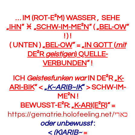
… IM (ROT-E²M) WASSER , SEHE
„
IHN
“
♓
„
SCHW-IM-ME²N
“ ( „
BEL-OW
“
! ) !
( UNTEN ) „
BEL-OW
“ = „
IN GOTT (
mit
DE²R
geistigen
) QUELLE-
VERBUNDEN
“ !
ICH
Geistesfunken
war
IN DE²R „
K-
ARI-BIK
“ <
„
K~ARIB~IK
“
> SCHW-IM-
ME²N !
BEWUSST-E²R: „
K-ARI(E²R)
“ =
https://gematrie.holofeeling.
net/
כארי
oder unbewusst
:
<
(K)ARIB~
=