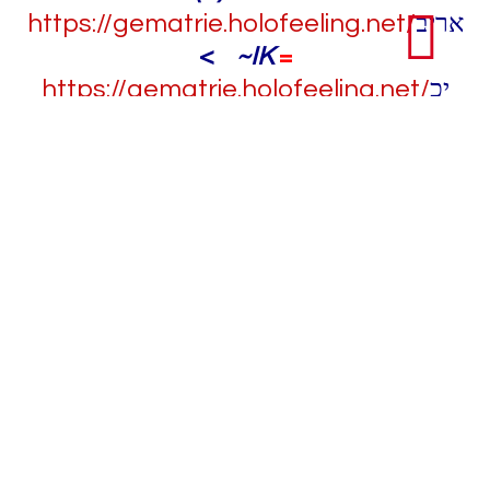
https://gematrie
.holofeeling.net/
אריב
<
~IK
=
https://gematrie.holofeeling.net/
יכ
<
„
Tiere
“
( = „
ANI
>
MAL’s
“ ! )
„
ver~ST~Eck~TeN
“
sich hinter DeN
„
Felsen
“
(
=
https://gematrie.holofeeling.net/
צור
)
AUß-E²R
dem
(ROT-E²N) „
KL-AIN-E²N
FISCH
“ …