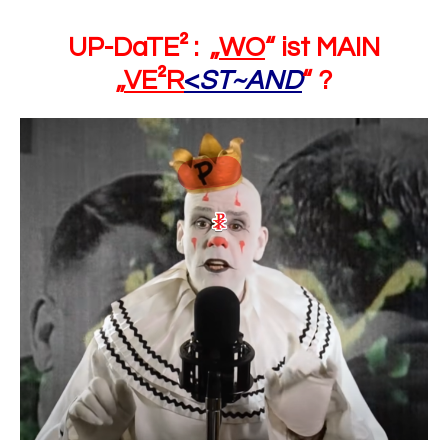
UP-DaTE² : „
WO
“ ist MAIN
„
VE²R
<
ST~AND
“ ?