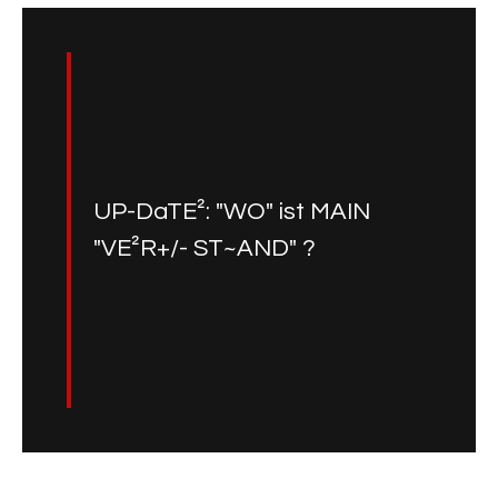
UP-DaTE²: "WO" ist MAIN
"VE²R+/- ST~AND" ?