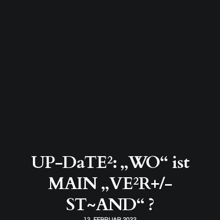
UP-DaTE²: „WO“ ist
MAIN „VE²R+/-
ST~AND“ ?
12. FEBRUAR 2022