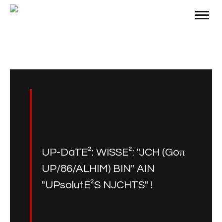
UP-DaTE²: WISSE²: "JCH (Goπ
UP/86/ALHIM) BIN" AIN
"UPsolutE²S NJCHTS" !