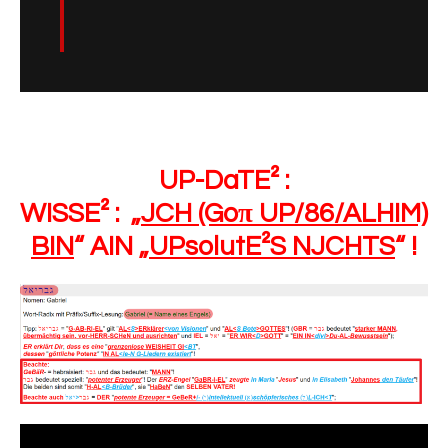
UP-DaTE² :
WISSE² :
„
JCH (Go
π
UP/86/ALHIM)
BIN
“ AIN „
UPsolutE²S NJCHTS
“ !