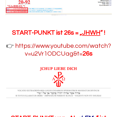
START-PUNKT ist 26s = „
JHWH
“ !
👉
https://www.youtube.com/watch?
v=u2Vr1ODCUag&t=
26s