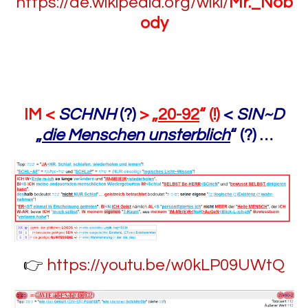
https://de.wikipedia.org/wiki/
Mr._Nob
ody
IM <
SCHNH
(?)
> „
20-92
“ (!)
<
SIN~D
„
die Menschen unsterblich
“ (?) …
👉
https://youtu.be/w0kLP09UWtQ