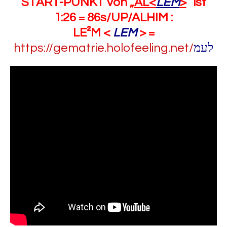
START-PUNKT von „
AL<
LEM
>
“ ist
1:26 = 86s/UP/ALHIM :
LE²M <
LEM
> =
https://gematrie.holofeeling.net/
לעמ