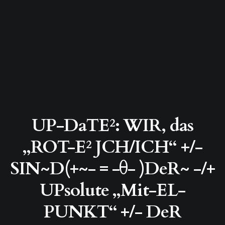
UP-DaTE²: WIR, das
„ROT-E² JCH/ICH“ +/-
SIN~D(+~- = -θ- )DeR~ -/+
UPsolute „Mit-EL-
PUNKT“ +/- DeR