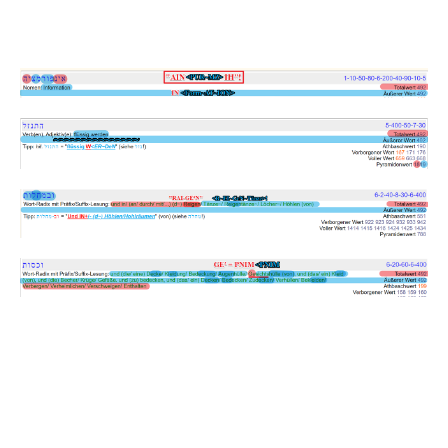
START-Punkt ist 492s :