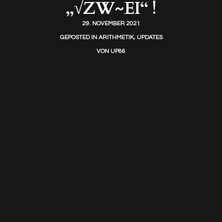
„√ZW~EI“ !
29. NOVEMBER 2021
GEPOSTED IN
ARITHMETIK
,
UPDATES
VON
UP86