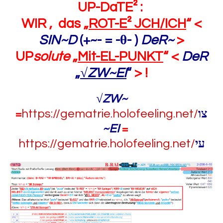
UP-DaTE² :
WIR , das „
ROT-E² JCH/ICH
“ <
SIN~D
(+~- = -θ- )
DeR~
>
UP
solute
„
Mit-EL-PUNKT
“ <
DeR
„
√ZW~EI
“
> !
√ZW~
=
https://gematrie.holofeeling.net/
צו
~EI
=
https://gematrie.holofeeling.net/
עי