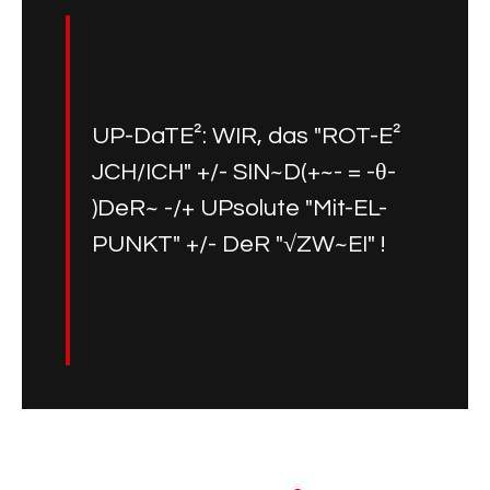
UP-DaTE²: WIR, das "ROT-E²
JCH/ICH" +/- SIN~D(+~- = -θ-
)DeR~ -/+ UPsolute "Mit-EL-
PUNKT" +/- DeR "√ZW~EI" !