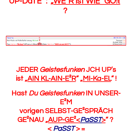
UP-DaTE² : „
WE²R ist WIE² GOπ
“
?
JEDER
Geistesfunken
JCH UP’s
ist „
AIN KL-AIN-E²R
“ „
MI-Ka-EL
“ !
Hast
Du Geistesfunken
IN UNSER-
E²M
vorigen SELBST-GE²SPRÄCH
GE²NAU „
AUP-GE²<
PaSST
>
“ ?
<
PaSST
> =