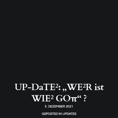
UP-DaTE²: „WE²R ist
WIE² GOπ“ ?
5. DEZEMBER 2021
GEPOSTED IN
UPDATES