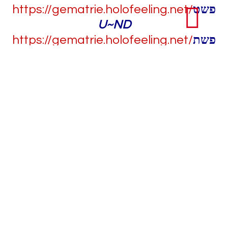
https://gematrie.holofee
ling.net/
פשט
U~ND
https://gematrie.holofeeling.net/
פשת
80-10 = π =
https://gematrie.ho
lofeeling.net/
פי
GE²SPIEGELT :
10-80 =
https://gematrie.holofeeling.net/
יפ