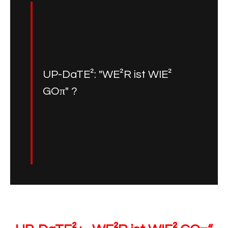
UP-DaTE²: "WE²R ist WIE²
GOπ" ?