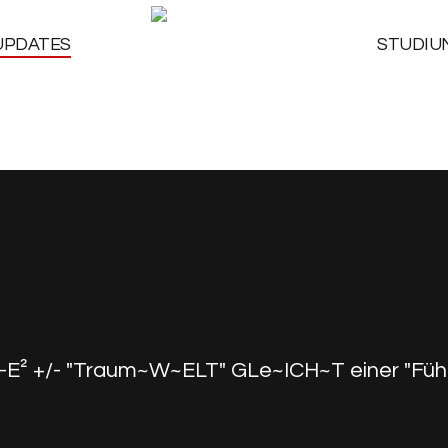
UPDATES
STUDIU
² +/- "Traum~W~ELT" GLe~ICH~T einer "Führe