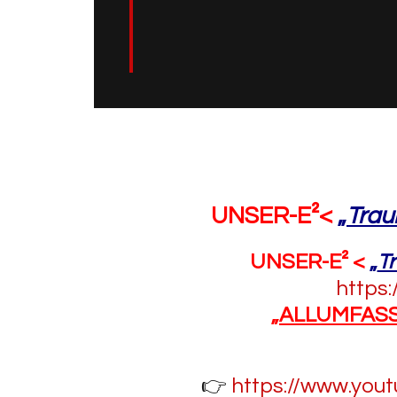
UNSER-E²<
„
Tra
UNSER-E² <
„
T
https:
„
ALLUMFASSE
👉
https://www.yo