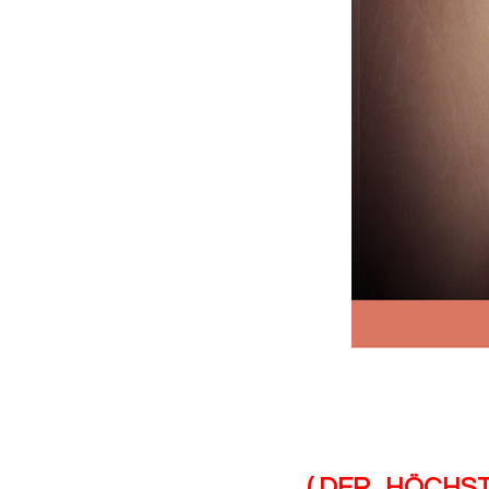
( DER „
HÖCHS