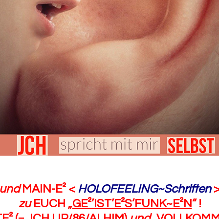
und
MAIN-E² <
HOLOFEELING~Schriften
zu
EUCH „
GE²’IST’E²S’FUNK~E²N
“ !
TE
² (= JCH UP/86/ALHIM)
und
„
VOLLKOMM