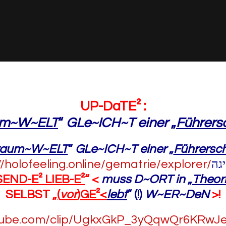
UP-DaTE² :
um~W~ELT
“
GLe~ICH~T einer
„
Führers
raum~W~ELT
“
GLe~ICH~T einer
„
Führersc
//holofeeling.online/gematrie/explorer/
גה
ND-E² LIEB-E²
“ <
muss D~ORT in
„
Theor
SELBST „
(
vor
)GE²
<
lebt
“ (!)
W~ER~DeN
>!
utube.com/clip/UgkxGkP_3yQqwQr6KRw