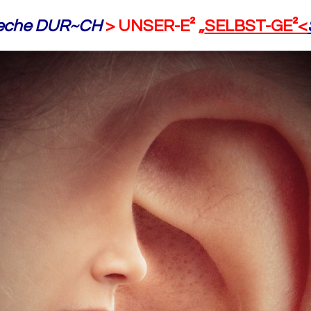
eche DUR~CH
> UNSER-E² „
SELBST-GE²<