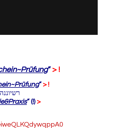
chein~Prüfung
“
> !
hein~Prüfung
“
> !
רשיוננהי
ie&Praxis
“ (!)
>
JeiweQLKQdywqppA0