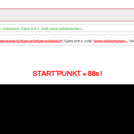
START’PUNKT = 88s !