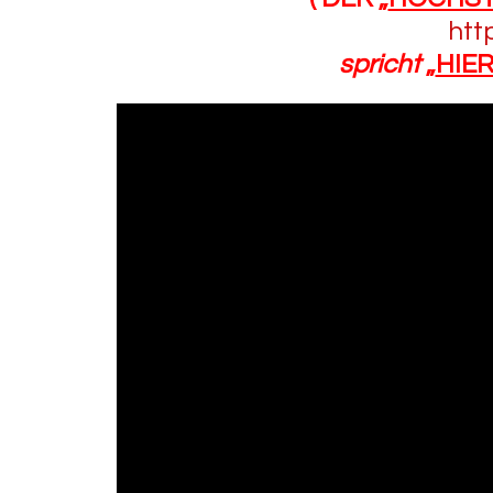
htt
spricht
„
HIE