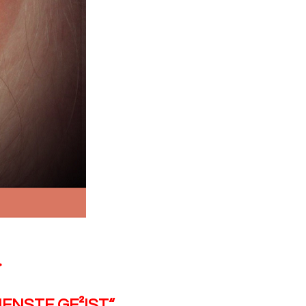
>
ENSTE GE²IST
“