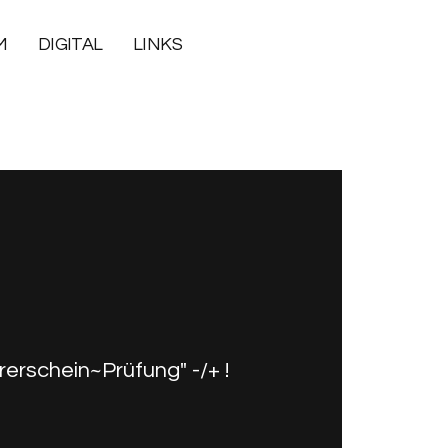
M
DIGITAL
LINKS
rschein~Prüfung" -/+ !