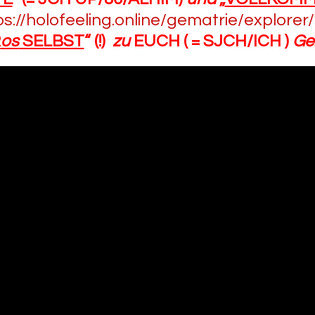
ps://holofeeling.online/gematrie/explorer/
R
os
SELBST
“ (!)
zu
EUCH ( = SJCH/ICH )
Ge