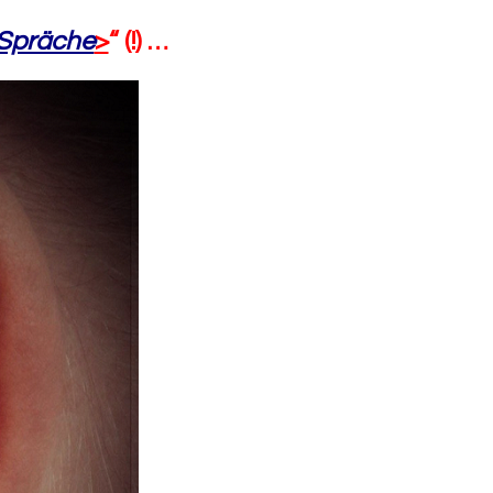
Spräche
>
“ (!) …