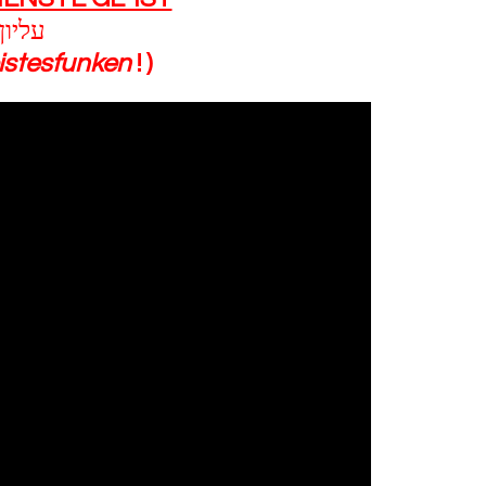
עליון
istesfunken
! )