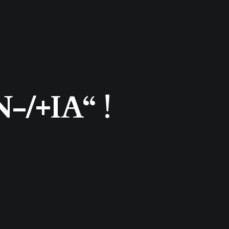
-/+IA“ !