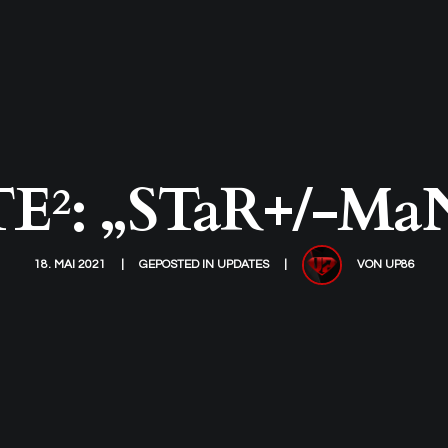
²: „STaR+/-MaN
18. MAI 2021
GEPOSTED IN
UPDATES
VON
UP86