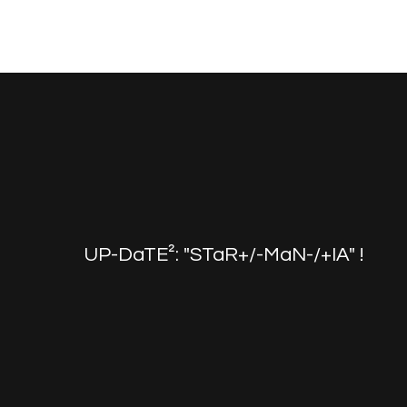
UP-DaTE²: "STaR+/-MaN-/+IA" !