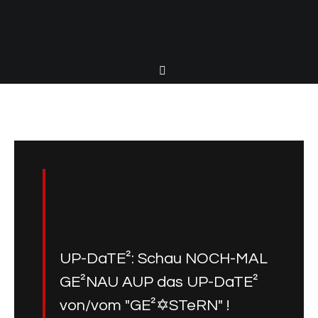
UP-DaTE²: Schau NOCH-MAL
GE²NAU AUP das UP-DaTE²
von/vom "GE²✡STeRN" !