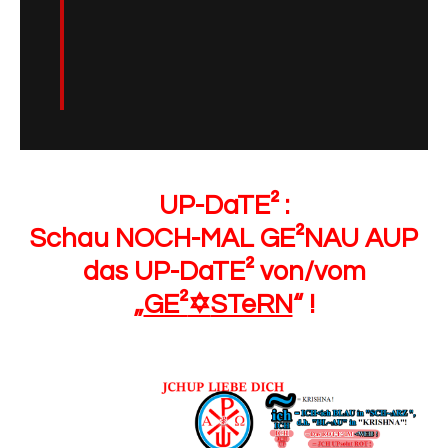
UP-DaTE² :
Schau NOCH-MAL GE²NAU AUP
das UP-DaTE² von/vom
„
GE²
✡️
STeRN
“ !