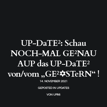
UP-DaTE²: Schau
NOCH-MAL GE²NAU
AUP das UP-DaTE²
von/vom „GE²✡STeRN“ !
14. NOVEMBER 2021
GEPOSTED IN
UPDATES
VON
UP86