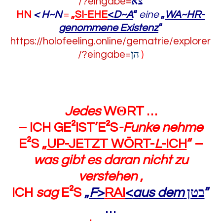
/?eingabe=
צא
HN
< H~N
=
„
SI-EHE
<
D~A
“
eine
„
WA~HR-
genommene Existenz
“
https://holofeeling.online/gematrie/explorer
/?eingabe=
הן
)
Jedes
W
Θ
RT …
– ICH GE²IST’E²S
-Funke nehme
E²S „
UP-JETZT WÖRT-
L
-ICH
“
–
was gibt es daran nicht zu
verstehen
,
ICH
sag
E²S
„
F
>
RAI
<
aus dem
בטן
“
…