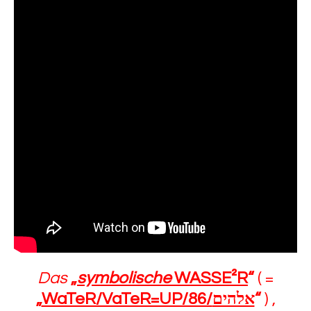
Das
„
symbolische
WASSE²R
“
( =
„
WaTeR/VaTeR=UP/86/
אלהים
“
) ,