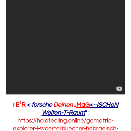
(
E²R
<
forsche
Deinen
„
MaG
<~
ISCHeN
Welten-T-Raum
“
:
https://holofeeling.online/gematrie-
explorer-i-
woerterbuecher-hebraeisch-