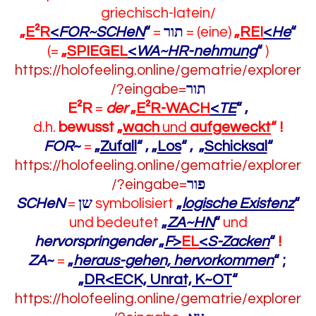
griechisch-latein/
„
E²R
<
FOR~SCHeN
“
=
תור
= (eine)
„
REI
<
He
“
(=
„
SPIEGEL
<
WA~HR-nehmung
“
)
https://holofeeling.online/gematrie/explorer
/?eingabe=
תור
E²R
=
der
„
E²R-WACH
<
TE
“
,
d.h.
bewusst „
wach
und
aufgeweckt
“
!
FOR
~
=
„
Zufall
“
, „
Los
“
, „
Schicksal
“
https://holofeeling.online/gematrie/explorer
/?eingabe=
פור
SCHeN
=
שן
symbolisiert
„
logische Existenz
“
und bedeutet
„
ZA~HN
“
und
hervorspringender
„
F
>
EL
<
S-Zacken
“
!
ZA
~
=
„
heraus-gehen, hervorkommen
“
;
„
DR<ECK, Unrat, K~OT
“
https://holofeeling.online/gematrie/explorer