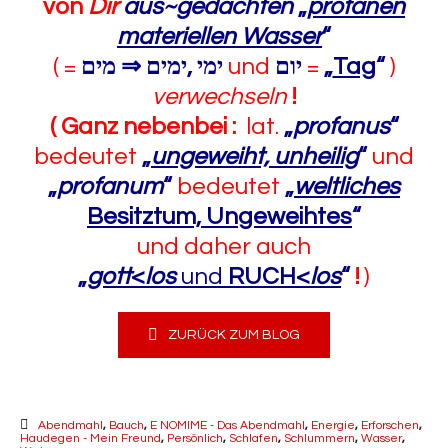
von
Dir
aus~gedachten
„
profanen
materiellen Wasser
“
( =
מים
⇒
ימים
,
ימי
und
יום
=
„
Tag
“
)
verwechseln
!
( Ganz nebenbei :
lat.
„
profanus
“
bedeutet
„
ungeweiht, unheilig
“
und
„
profanum
“
bedeutet
„
weltliches
Besitztum, Ungeweihtes
“
und daher auch
„
gott
<
los
und
RUCH<
los
“
!
)
ZURÜCK ZUM BLOG
Abendmahl
,
Bauch
,
E NOMIME - Das Abendmahl
,
Energie
,
Erforschen
,
Haudegen - Mein Freund
,
Persönlich
,
Schlafen
,
Schlummern
,
Wasser
,