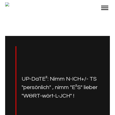
UP-DaTE²: Nimm N-ICH+/- TS
"persönlich" , nimm "E²S" lieber
"WΘRT-wört-L-JCH" !