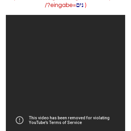
/?eingabe=
נים
)