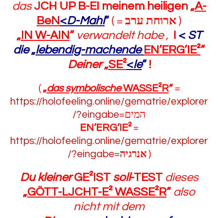
das
JCH UP B-EI meinem heiligen „
A-
BeN
<
D-Mahl
“
( =
ערב
ארוחת
‎
)
„
IN W-AIN
“
verwandelt habe ,
I
<
ST
die
„
lebendig-machende
EN’ERG’IE²
“
Deiner
„
SE²
<
le
“
!
(
„
das symbolische
WASSE²R
“
=
https://holofeeling.online/gematrie/explorer
/?eingabe=
המים
EN’ERG’IE²
=
https://holofeeling.online/gematrie/explorer
/?eingabe=
אנרגיה
)
Du kleiner
GE²IST
soll
-TEST
dieses
„
GÖTT-LJCHT-E² WASSE²R
“
also
nicht mit dem