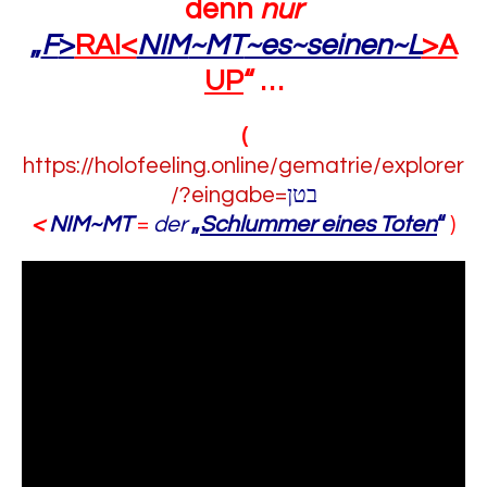
denn
nur
„
F
>
RAI<
NIM
~MT
~es~seinen~L
>A
UP
“
…
(
https://holofeeling.online/gematrie/explorer
/?eingabe=
בטן
<
NIM~MT
=
der
„
Schlummer eines Toten
“
)