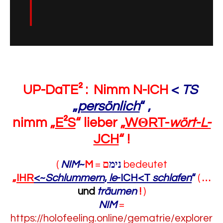
UP-DaTE² :
Nimm N-ICH
<
TS
„
persönlich
“
,
nimm „
E²S
“
lieber „
W
Θ
RT-
wört-L-
JCH
“
!
(
NIM
~
M
=
ם
נימ
bedeutet
„
IHR
<~
Schlummern
,
le
-ICH<T
schlafen
“
(
…
und
träumen
!
)
NIM
=
https://holofeeling.online/gematrie/explorer