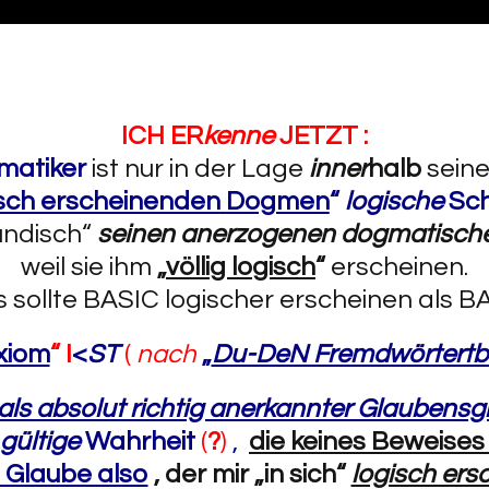
ICH ER
kenne
JETZT :
matiker
ist nur in der Lage
inner
halb
seine
isch erscheinenden
Dogmen
“
logische
Sch
hündisch“
seinen anerzogenen dogmatisch
weil sie ihm
„
völlig logisch
“
erscheinen.
 sollte BASIC logischer erscheinen als B
xiom
“
I
<
ST
(
nach
„
Du-DeN Fremdwörtert
als absolut richtig anerkannter Glaubens
 gültige
Wahrheit
(
?
)
,
die keines Beweise
n Glaube also
,
der mir „in sich“
logisch ers