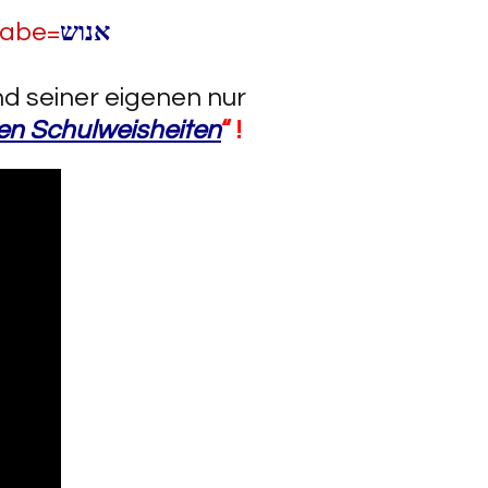
gabe=
אנוש
d seiner eigenen nur
en Schulweisheiten
“ !