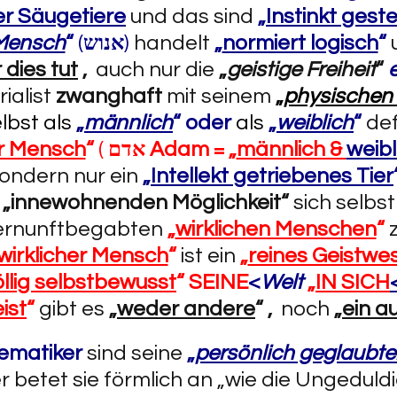
er Säugetiere
und das sind
„
Instinkt gest
Mensch
“
(
אנוש
)
handelt
„
normiert logisch
“
 dies tut
,
auch nur die
„
geistige Freiheit
“
ialist
zwanghaft
mit seinem
„
physischen
lbst als
„
männlich
“
oder
als
„
weiblich
“
def
er Mensch
“
(
אדם
Adam
= „
männlich &
weibl
ondern nur ein
„
Intellekt getriebenes Tier
r
„innewohnenden Möglichkeit“
sich selbst
vernunftbegabten
„
wirklichen Menschen
“
wirklicher Mensch
“
ist ein
„
reines Geistwe
öllig selbstbewusst
“
SEINE
<
Welt
„
IN SICH
ist
“
gibt es
„
weder andere
“ ,
noch
„
ein a
ematiker
sind seine
„
persönlich geglaubt
r betet sie förmlich an „wie die Ungeduldi