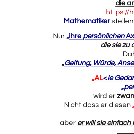
die a
https://
Mathematiker
stellen
Nur
„
ihre
persönlichen
Ax
die sie z
Da
„
Geltung, Würde, Anse
„
AL
<
le Geda
„
pe
wird er
zwan
Nicht dass er diesen
aber
er will sie einfac