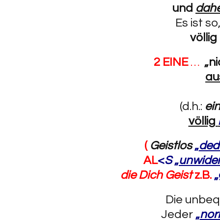
und
dahe
Es ist so
völlig
2 EINE
…
„ni
au
(d.h.:
ei
völlig
(
Geistlos
„
ded
AL
<
S
„
unwider
die Dich Geist
z.B.
„
Die unbe
Jeder
„
nor