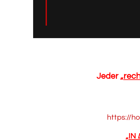
Jeder „
rec
https://h
„
IN