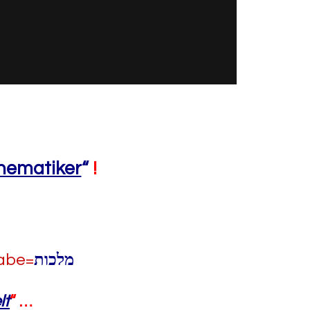
hematiker
“
!
gabe=
מלכות
lt
“ …