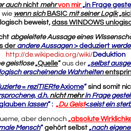
r auch
nicht
mehr
von mir
„in Frage gestel
, wie
wenn sich
BASIC
mit seiner Logik
„sic
 logisch beweist,
dass WINDOWS unlogisch
cht
abgeleitete Aussage eines Wissensch
s der
andere Aussagen
> deduziert
werde
http://de.wikipedia.org/wiki/
Deduktion
ne geistlose
„
Quelle
“
aus der
„
selbst ausg
logisch erscheinende Wahrheiten
entspri
uzierte
=
reziTIERte
Axiome
“
sind somit ni
sprochene, d.h.
nicht mehr
in Frage gestel
glauben
lassen
“ :
„
Du Geist
<
seist ein ste
queme, aber dennoch
„
absolute Wirklichke
male Mensch
“
gehört selbst
„
nach eigener