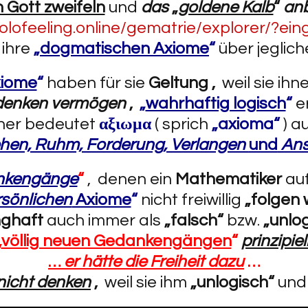
n Gott zweifeln
und
das
„
goldene Kalb
“
an
holofeeling.online/gematrie/explorer/?ei
 ihre
„
dogmatischen Axiome
“
über jeglic
iome
“
haben für sie
Geltung ,
weil sie ihne
u denken vermögen
,
„
wahrhaftig logisch
“
e
her bedeutet
αξιωμα
( sprich
„axioma“
) a
hen, Ruhm, Forderung, Verlangen
und
Ans
nkengänge
“
, denen ein
Mathematiker
auf
rsönlichen
Axiome
“
nicht freiwillig
„folgen wi
ghaft
auch immer als
„falsch“
bzw.
„unlo
„
völlig neuen Gedankengängen
“
prinzipie
…
er hätte die Freiheit dazu
…
h nicht denken
,
weil sie ihm
„unlogisch“
un