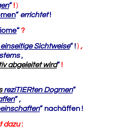
en
“
!
)
omen
“
errichtet
!
iome
“
?
einseitige Sichtweise
“ !
)
,
ystems
,
iv abgeleitet wird
“
!
s
reziTIERten Dogmen
“
ffen
“ ,
einschaften
“ nachäffen !
t dazu
: