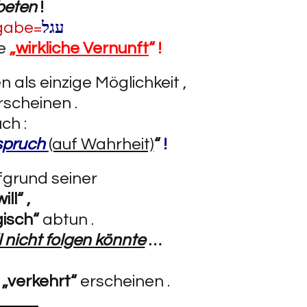
beten
!
ngabe=
עגל
he
„
wirkliche Vernunft
“ !
n als einzige Möglichkeit ,
rscheinen .
uch :
pruch
(auf Wahrheit)
“
!
grund seiner
ll“ ,
gisch“
abtun .
ll nicht folgen könnte
…
d
„verkehrt“
erscheinen .