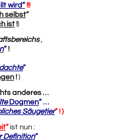
lt wird“
!!!
h selbst
“
 ist
!
)
aftsbereichs
,
n
“
!
edachte
“
ngen
!
)
chts anderes …
lte
Dogmen
“ …
rbliches Säugetier
“
! )
it
“
ist nun :
 Definition
“