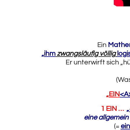
Ein
Mathe
„
ihm
zwangsläufig völlig
log
Er unterwirft sich „
(Was
„
EIN
<A
1 EIN …
„
eine allgemein
(=
ei