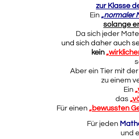
zur Klasse d
Ein
„
normaler 
solange er
Da sich jeder Mater
und sich daher auch se
kein
„
wirklich
s
Aber ein Tier mit de
zu einem 
Ein
„
das
„
v
Für einen
„
bewussten Ge
Für jeden
Math
und e