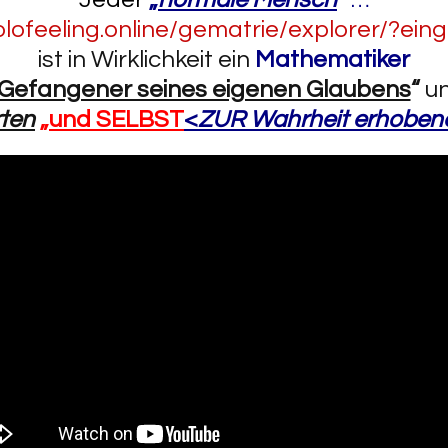
olofeeling.online/gematrie/explorer/?ein
ist in Wirklichkeit ein
Mathematiker
 Gefangener seines eigenen Glaubens
“
un
rten
„
und SELBST
<
ZUR Wahrheit
erhoben