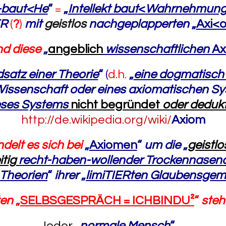
-baut<He
“
=
„
Intellekt baut
<
Wahrnehmung
ER
(
?
)
mit
geistlos
nachgeplapperten
„
Axi<
nd diese
„
angeblich
wissenschaftlichen
Ax
satz einer Theorie
“
(
d.h.
„
eine dogmatisch 
Wissenschaft oder eines axiomatischen S
ses Systems
nicht begründet
oder
dedukt
http://de.wikipedia.org/wiki/
Axiom
delt es sich bei
„
Axiomen
“
um die
„
geistlo
itig
recht-haben-wollender
Trockennasena
 Theorien
“
ihrer
„
limiTIERten Glaubensgem
ten
„
SELBSGESPRÄCH = ICHBINDU²
“
steh
Jeder
„
normale Mensch
“
…