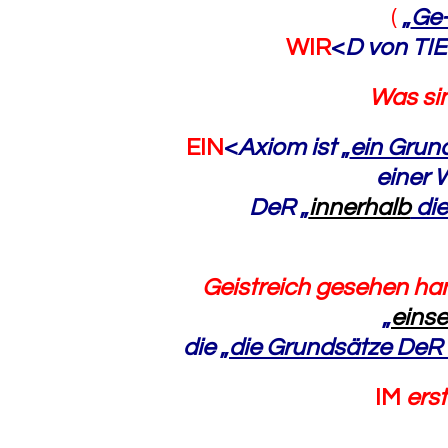
(
„
Ge
WIR
<
D von TI
Was si
EIN
<
Axiom
ist
„
ein Grund
einer 
DeR
„
innerhalb
die
Geistreich gesehen han
„
einse
die
„
die Grundsätze DeR
IM
ers