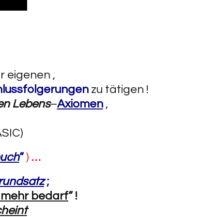
r eigenen ,
lussfolgerungen
zu tätigen !
en Lebens
–
Axiomen
,
ASIC)
buch
“
)
…
grundsatz
;
s mehr bedarf
“
!
cheint