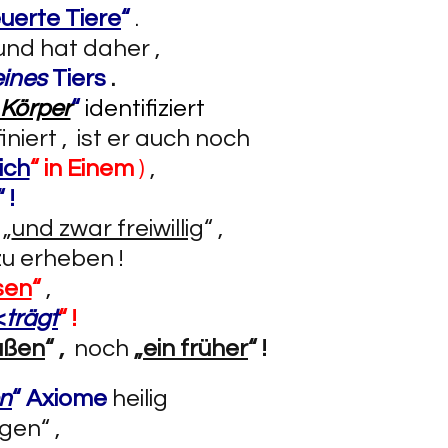
euerte Tiere
“
.
und hat daher ,
eines
Tiers
.
 Körper
“
identifiziert
iniert , ist er auch noch
ich
“
in Einem
)
,
“ !
 „
und zwar freiwillig
“ ,
zu erheben !
sen
“
,
<
trägt
“ !
ußen
“ ,
noch
„
ein früher
“ !
en
“ Axiome
heilig
gen“ ,