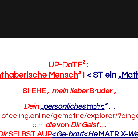
UP-DaTE² :
hthaberische Mensch
“ I
< ST ein „
Mat
SI-EHE ,
mein lieber
Bruder ,
Dein
„
persönliches
מלכות
“
…
olofeeling.online/gematrie/explorer/?ein
d.h.
die
von
Dir Geist …
Dir
SELBST AUP
<
Ge-baut
<
He
MATRIX-
We