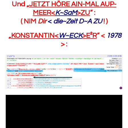
Und „
JETZT HÖRE AIN-MAL AUP-
MEER<
K~SaM
>ZU
“ :
( NIM
Dir
<
die~Zeit D~A ZU
! )
„
KONSTANTIN<
W~ECK
>E²R
“ <
1978
> :