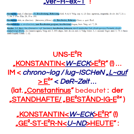
„
ver~H~ex~T
“
!
UNS-E²R
„
KONSTANTIN<
W~ECK
>E²R
“ (!) …
IM
<
chrono~log / lug~ISCHeN
„
L~auf
> E²
“
<
DeR~Zeit
…
(lat. „
Constantinus
“
bedeutet
: der
„
STANDHAFTE/ „BE²STÄND-IG-E
²“ )
„
KONSTANTIN<
W~ECK
>E²R
“ (!)
„
GE²-ST-E²R-N<
U~ND
>HEUTE
“ :