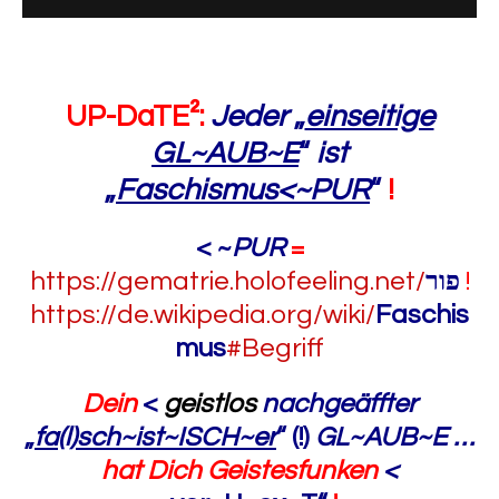
UP-DaTE²:
Jeder
„
einseitige
GL~AUB~E
“
ist
„
Faschismus<~PUR
“
!
< ~
PUR
=
https://gematrie.holofeeling.net/
פור
!
https://de.wikipedia.org/wiki/
Faschis
mus
#Begriff
Dein
<
geistlos
nachgeäffter
„
fa(l)sch~ist~ISCH~er
“ (!)
GL~AUB~E
…
hat Dich Geistesfunken
<