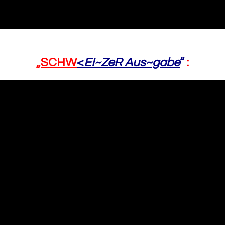
„
SCHW
<
EI~ZeR Aus~gabe
“
: