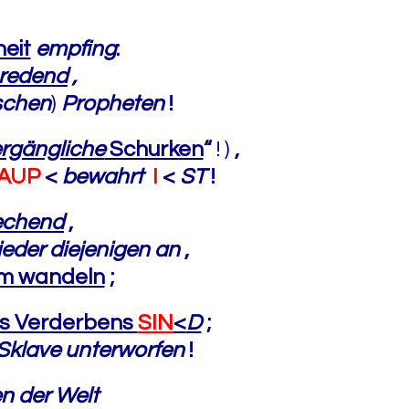
eit
empfing
:
redend
,
schen
)
Propheten
!
rgängliche
Schurken
“
! )
,
AUP
<
bewahrt
I
<
ST
!
rechend
,
ieder diejenigen an
,
tum wandeln
;
s Verderbens
SIN
<
D
;
 Sklave
unterworfen
!
n der Welt