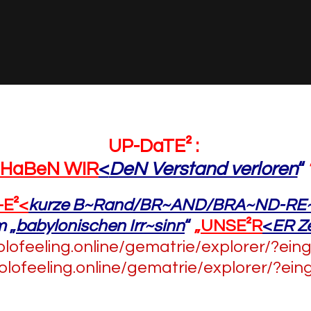
UP-DaTE² :
HaBeN WIR
<
DeN Verstand verloren
“
-E²
<
kurze B~Rand/BR~AND/BRA~ND-RE
m
„
babylonischen Irr~sinn
“
„
UNSE²R
<
ER Ze
holofeeling.online/gematrie/explorer/?ei
holofeeling.online/gematrie/explorer/?ei