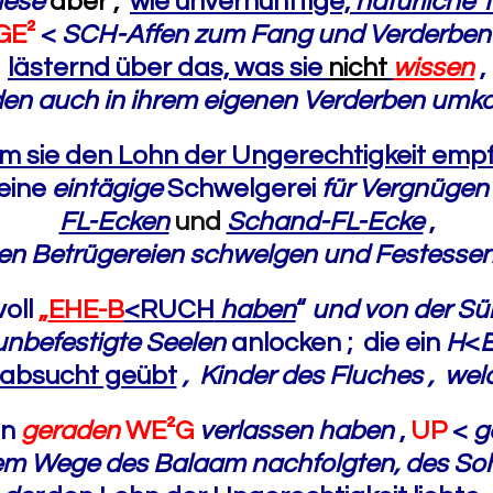
iese
aber ,
wie unvernünftige,
natürliche T
GE
²
<
SCH-Affen zum Fang und Verderbe
lästernd über das, was sie
nicht
wissen
,
den auch in ihrem eigenen Verderben u
m sie den Lohn der Ungerechtigkeit em
eine
eintägige
Schwelgerei
für Vergnügen
FL-Ecken
und
Schand-FL-Ecke
,
enen Betrügereien schwelgen und Festesse
voll
„
EHE-B
<RUCH
haben
“
und von der Sü
unbefestigte Seelen
anlocken ;
die ein
H
<
Habsucht geübt
, Kinder des Fluches , we
en
geraden
WE²G
verlassen haben
,
UP
<
g
em Wege des Balaam nachfolgten, des So