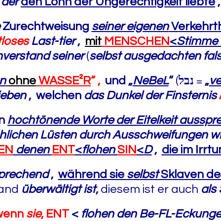
der
den Lohn der Ungerechtigkeit liebte
,
Zurechtweisung
seiner eigenen
Verkehrth
tloses
Last-tier
,
mit
MENSCHEN
<
Stimme
nverstand
seiner
(
selbst ausgedachten fal
n
ohne
WASSE²R
“
,
und
„
NeBeL
“
(
נבל
=
„
ve
ieben
, welchen
das Dunkel der Finsternis
n
hochtönende Worte der Eitelkeit aussp
ischlichen Lüsten durch Ausschweifungen w
EN
denen
ENT
<
flohen
SIN
<
D
,
die im Irr
rsprechend
,
während sie
selbst
Sklaven de
and
überwältigt ist
,
diesem ist er auch
als
wenn
sie
, ENT
<
flohen den Be-FL-Eckunge