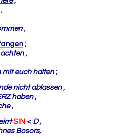
iere
,
n
,
mkommen
,
pfangen
;
 achten
,
n mit euch halten
;
nde nicht ablassen
,
ERZ
haben
,
lche
,
eirrt
SIN
<
D ,
hnes Bosors,