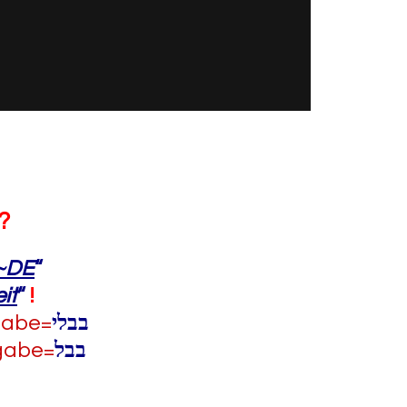
?
~DE
“
it
“
!
ngabe=
בבלי
ngabe=
בבל