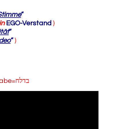
Stimme
“
in
EGO-Verstand
)
tät
“
deo
“
)
gabe=
בדלח