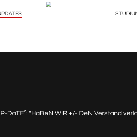
UPDATES
STUDIU
P-DaTE²: "HaBeN WIR +/- DeN Verstand verlo