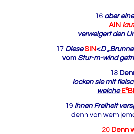
16
aber eine
AIN
lau
verweigert den U
17
Diese
SIN
<
D
„
Brunne
vom
Stur-m-wind getr
18
Den
locken sie mit fle
welche
E²B
19
ihnen
Freiheit ve
denn von wem jem
20
Denn 