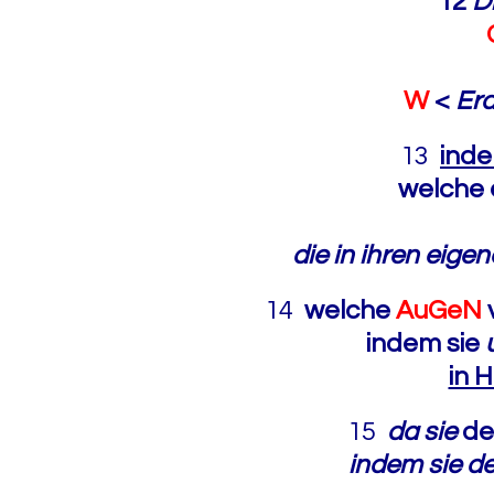
12
D
W
<
Er
13
inde
welche 
die in ihren eig
14
welche
AuGeN
indem sie
in 
15
da
sie
d
indem sie d