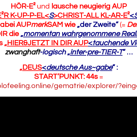
HÖR-E²
und
lausche neugierig AUP
E²R K-UP-P-EL<
S
>CHRIST-ALL KL-AR-E²
<
abei AUP
merk
SAM
wie
„der Zweite“
(=
De
DIR
die
„
momentan wahrgenommene Reali
 „
HIER&JETZT IN DIR AUP
<
tauchende Vi
zwanghaft
-logisch
„
inter-pre-TIER-T
“ …
„
DEUS
<
deutsche Aus~gabe
“ :
START’PUNKT: 44s
=
olofeeling.online/gematrie/explorer/?ein