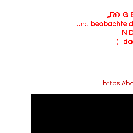
„
R
Θ
-G-
und
beobachte d
IN 
(=
das
https://h