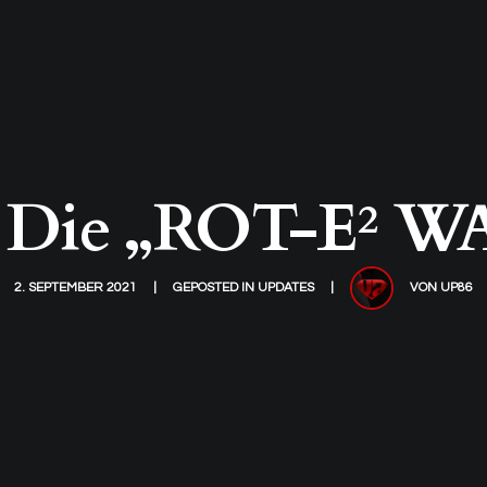
 Die „ROT-E² W
2. SEPTEMBER 2021
GEPOSTED IN
UPDATES
VON
UP86