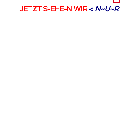
JETZT S-EHE-N WIR
<
N~U~R
rätselhaft
„
UM~Risse
“ …
https://www.dwds.de/wb/
Riss
#1
&
https://www.dwds.de/wb/
Riss
#2