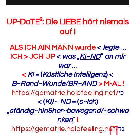
UP-DaTE²: Die LIEBE hört niemals
auf !
ALS ICH AIN MANN wurde
<
legte
…
ICH > JCH UP
<
was
„
KI~ND
“
an mir
war
…
<
KI
=
(
Küstliche Intelligenz
) <
B~Rand~Wunde/BR~AND
> M-AL !
https://gematrie.holofeeling.net/
כי
<
(
KI)
~
ND
= (
s~ich
)
„
ständig~hin&her~bewegend/~schwa
nken
“
!
https://gematrie.holofeeling.net/
נד