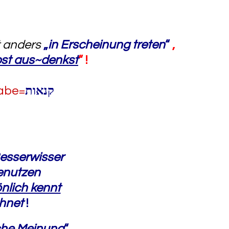
t anders
„
in Erscheinung treten
“
,
bst
aus~denkst
“
!
gabe=
קנאות
esserwisser
enutzen
nlich kennt
chnet
!
che Meinung
“
…