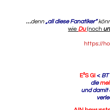
…
denn
„all diese Fanatiker“
kön
wie
Du
(noch
un
https://h
E²S GI
<
BT 
die
me
und damit
verl
„
AIN bewusst