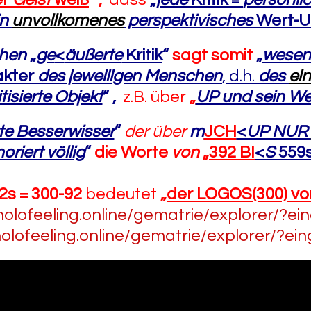
in
unvollkomenes
perspektivisches
Wert-Ur
hen
„
ge
<
äußerte
Kritik
“
sagt somit
„
wesen
kter
des jeweiligen Menschen
, d.h.
des
ein
itisierte Objekt
“
,
z.B. über
„
UP und sein We
te Besserwisser
“
der über
m
JCH
<
UP NUR
noriert völlig
“
die Worte
von
„
392 BI
<
S
559
2s = 300-92
bedeutet
„
der LOGOS(300) v
/holofeeling.online/gematrie/explorer/?e
holofeeling.online/gematrie/explorer/?ei