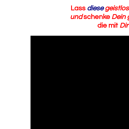
Lass
diese
geistlo
und
schenke
Dein 
die mit
Dir