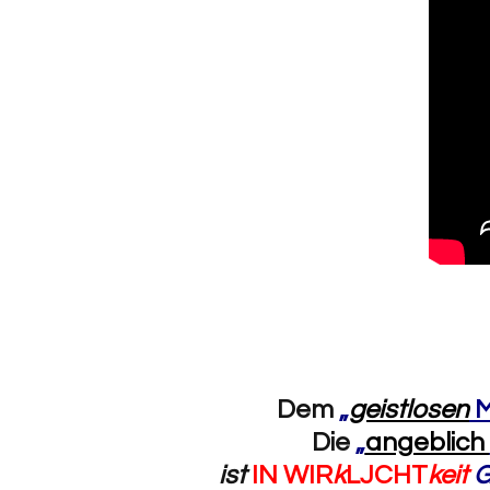
Dem
„
geistlosen
M
Die
„
angeblich
ist
IN WIR
k
LJCHT
keit