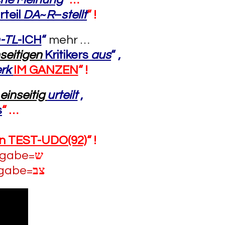
teil
DA
~
R
–
stellt
“ !
-TL
-ICH
“
mehr …
seitigen
Kritikers
aus
“ ,
rk
IM GANZEN
“ !
einseitig
urteilt
,
s
“ …
on TEST-UDO(92)
“ !
ingabe=
ש
ngabe=
צב