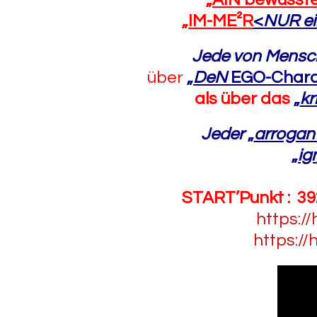
„
IM-ME²R
<
NUR e
Jede von Mensc
über
„
DeN
EGO-Chara
als über das
„
kr
Jeder
„
arrogan
„
ig
START’Punkt : 39
https:/
https://