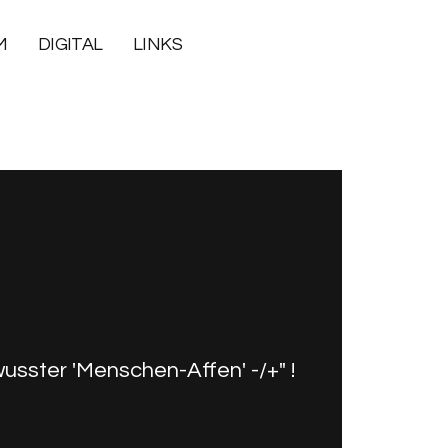
M
DIGITAL
LINKS
usster 'Menschen-Affen' -/+" !