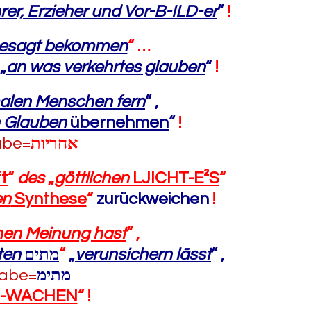
rer, Erzieher und Vor-B-ILD-er
“
!
esagt bekommen
“ …
„
an was verkehrtes glauben
“
!
alen Menschen fern
“ ,
n Glauben
übernehmen
“
!
abe=
אחריות
t
“
des
„
göttlichen
LJICHT-E²S
“
en
Synthese
“
zurückweichen
!
nen Meinung hast
“ ,
ten
ים
מת
“
„
verunsichern lässt
“ ,
gabe=
מתימ
²R-WACHEN
“ !