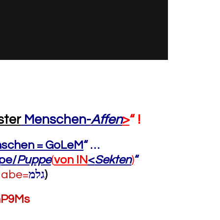
ster
Menschen-
Affen
>
“ !
schen = GoLeM
“ …
pe/
Puppe
(
von IN
<
Sekten
)
“
ngabe=
גלמ
)
mP9Ms