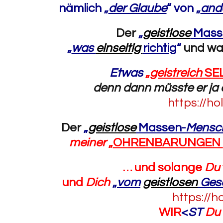
nämlich „
der Glaube
“ von „
and
Der
„
geistlose
Mass
„
was
einseitig
richtig
“
und wa
Etwas
„
geistreich
SEL
denn dann müsste er ja 
https://h
Der
„
geistlose
Massen-
Mensc
meiner
„
OHRENBARUNGEN
… und solange
Du
und
Dich
„
vom
geistlosen
Ges
https://h
WIR
<
ST
Du