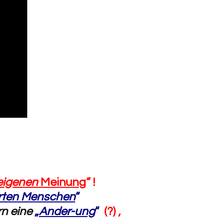
eigenen
Meinung
“ !
rten Menschen
“
n eine
„
Ander-ung
“
(?) ,