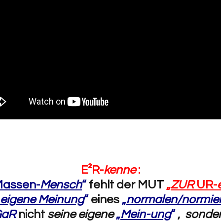
E²R-
kenne
:
assen-
Mensch
“
fehlt der MUT
„
ZUR
UR-
eigene Meinung
“
eines
„
normalen/normie
GaR
nicht
seine eigene
„
Mein-ung
“
,
sonder