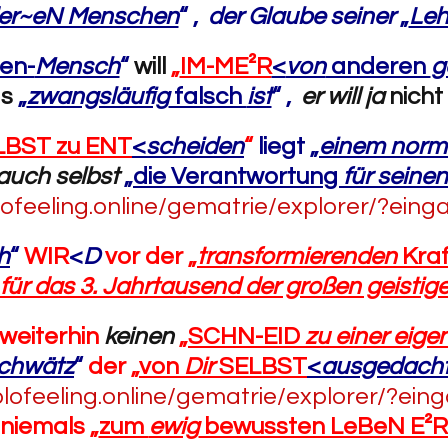
er~eN Menschen
“ ,
der Glaube seiner
„
Leh
en-
Mensch
“
will
„
IM-ME²R
<
von
anderen
g
s
„
zwangsläufig
falsch
ist
“ ,
er will ja
nicht
BST zu ENT
<
scheiden
“
liegt „
einem norm
auch selbst
„
die Verantwortung
für seine
olofeeling.online/gematrie/explorer/?eing
h
“
WIR
<
D
vor der „
transformierenden
Kraf
für das 3. Jahrtausend der großen geistig
weiterhin
keinen
„
SCHN-EID
zu einer eige
chwätz
“
der „
von
Dir
SELBST
<
ausgedach
olofeeling.online/gematrie/explorer/?ein
niemals „
zum
ewig
bewussten LeBeN E