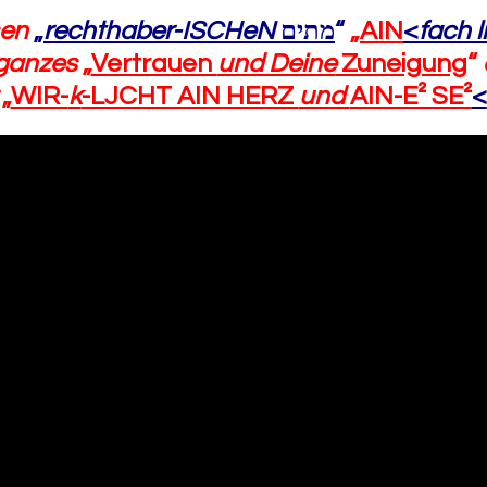
sen
„
rechthaber-ISCHeN
ים
מת
“
„
AIN
<
fach
ganzes
„
Vertrauen
und Deine
Zuneigung
“
„
WIR-
k
-LJCHT AIN HERZ
und
AIN-E² SE²
<