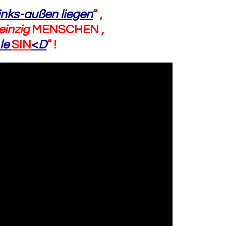
links-außen liegen
“ ,
einzig
MENSCHEN ,
le
SIN
<
D
“ !