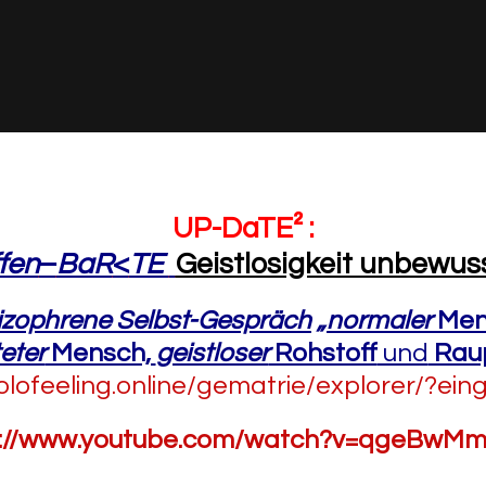
UP-DaTE² :
fen
–
BaR
<
TE
Geistlosigkeit unbewus
izophrene Selbst-Gespräch
„
normaler
Men
eter
Mensch,
geistloser
Rohstoff
und
Rau
holofeeling.online/gematrie/explorer/?ei
s://www.youtube.com/watch?v=qgeBwM