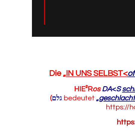
Die „
IN UNS SELBST<
of
HIE²R
os
DA
<
S
sch
(
גלם
bedeutet
„
geschlacht
https://
http