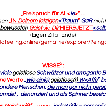
„
Freispruch für AL<
le
>
“ …
nen
„
IN
Deinem jetzigen
<Traum
“
GaR
nich
bewusster
)
Geist
sie
Dir
HIER&JETZT
<
sel
(Eigen-Zitat Ende)
olofeeling.online/gematrie/explorer/?ein
WISSE² :
viele
geistlose
Schwätzer und arrogante B
ine
Worte
„
wie ein(e)
geistlose(r)
W<Affe
“
b
 andere Menschen,
die man gar nicht persö
eumdet , denunziert und als Spinner bezei
er
Geist
weiß
“ ,
dass
„
jede
Kritik =
persönli