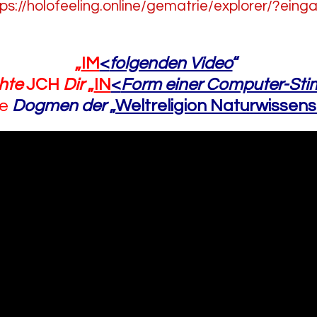
tps://holofeeling.online/gematrie/explorer/?eing
„
IM
<
folgenden Video
“
hte
JCH
Dir
„
IN
<
Form einer Computer-St
ie
Dogmen
der
„
Weltreligion Naturwissen