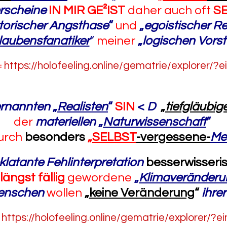
rscheine
IN MIR GE²IST
daher auch oft
S
torischer Angsthase
“
und
„
egoistischer R
laubensfanatiker
“
meiner
„
logischen Vors
=
https://holofeeling.online/gematrie/explorer/?
ernannten
„
Realisten
“
SIN
<
D
„
tiefgläubi
der
materiellen
„
Naturwissenschaft
“
urch
besonders
„
SELBST
-vergessene-
Me
eklatante Fehlinterpretation
besserwisseri
längst fällig
gewordene
„
Klimaveränderu
Menschen
wollen
„
keine Veränderung
“
ihre
=
https://holofeeling.online/gematrie/explorer/?