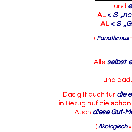
und
e
AL
<
S
„
no
AL
<
S
„
G
(
Fanatismus
Alle
selbst-
und dad
Das gilt auch für
die 
in Bezug auf die
schon 
Auch
diese Gut-
(
ökologisch