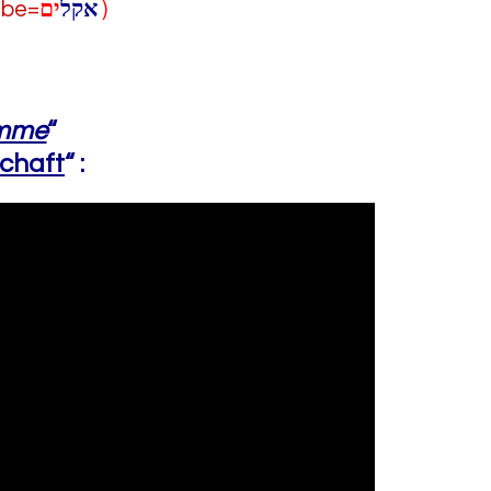
abe=
ים
אקל
)
imme
“
schaft
“
: