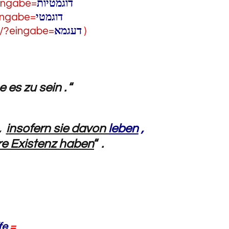
eingabe=
דוגמטיות
eingabe=
דוגמטי
er/?eingabe=
דעגמא
)
e es zu sein .
“
 ,
i
nsofern sie davon
leben
,
re Existenz haben
“
.
fe
=