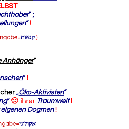
ELBST
echthaber
“
;
tellungen
“
!
eingabe=
קנאות
)
ge Anhänger
“
nschen
“
!
scher
„
Öko-Aktivisten
“
ng
“
🙂
ihrer
Traumwelt
!
r eigenen Dogmen
!
eingabe=
אקולוגי