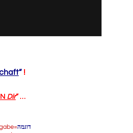
chaft
“
!
IN
Dir
“
…
ingabe=
דוגמה