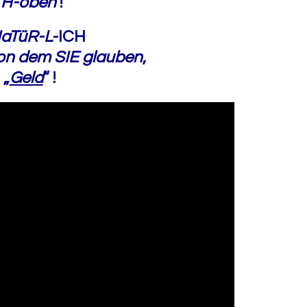
<
H-oben
!
aTüR-L
-ICH
on dem SIE glauben
,
„
Geld
“
!