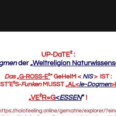
UP-DaTE² :
gmen
der
„
Weltreligion Naturwissens
Das
„
G-ROSS-E²
“
GeHeIM <
NIS
> IST :
IST’E²S-
Funken
MUSST „
AL<
le~Dogmen
>
„
VE²R=G
<
ESSEN
“
!
https://holofeeling.online/gematrie/explorer/?e