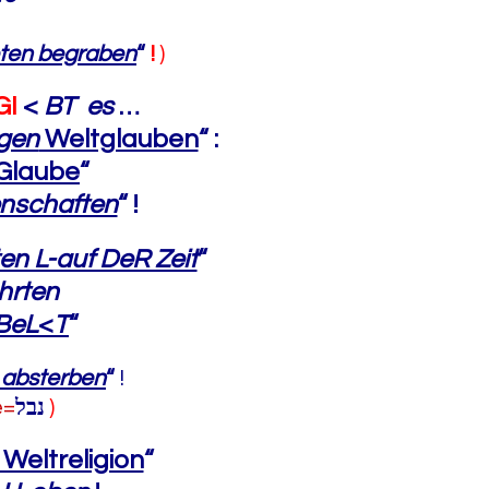
oten begraben
“
!
)
GI
<
BT es
…
igen
Weltglauben
“
:
Glaube
“
enschaften
“ !
n L-auf DeR Zeit
“
hrten
BeL
<
T
“
, absterben
“
!
e=
נבל
)
Weltreligion
“