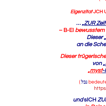
Eigenzitat
JCH U
…
„
ZUR Zei
– B-EI
bewusstem
Dieser
„
an die Sche
Dieser trügerisch
von
„
„
myst
-
(
נבל
bedeutet
https
und
sICH
ZU