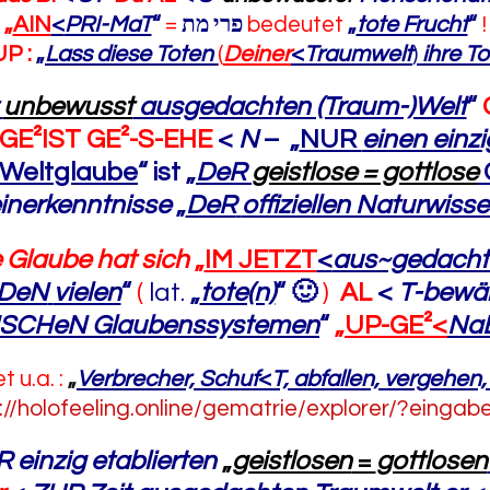
„
AIN
<
PRI-MaT
“
=
פרי מת
bedeutet
„
tote Frucht
“
!
P :
„
Lass diese Toten
(
Deiner
<
Traumwelt
)
ihre T
t
unbewusst
ausgedachten (Traum-)Welt
“
GE²IST GE²-S-EHE
<
N
–
„
NUR
einen einz
Weltglaube
“
ist
„
DeR
geistlose = gottlose
inerkenntnisse
„
DeR
offiziellen Naturwiss
e Glaube hat sich
„
IM JETZT
<
aus~gedachte
DeN
vielen
“
(
lat.
„
tote(n)
“
🙂
)
AL
<
T-bewä
ISCHeN
Glaubenssystemen
“
„
UP-GE
²<
Na
 u.a. :
„
Verbrecher, Schuf
<
T, abfallen, vergehen
://holofeeling.online/gematrie/explorer/?eingab
R
einzig etablierten
„
geistlosen
=
gottlosen