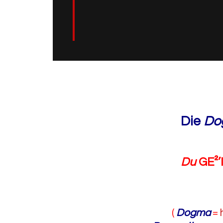
Die
Do
Du
GE²’
(
Dogma
=