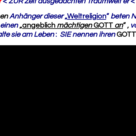
r
<
ZUR Zeit ausgedachten Traumwelt er
sen
Anhänger dieser
„
Weltreligion
“
beten
N
einen
„
angeblich
mächtigen
GOTT
an
“
,
v
alte sie am Leben
:
SIE nennen ihren
GOTT