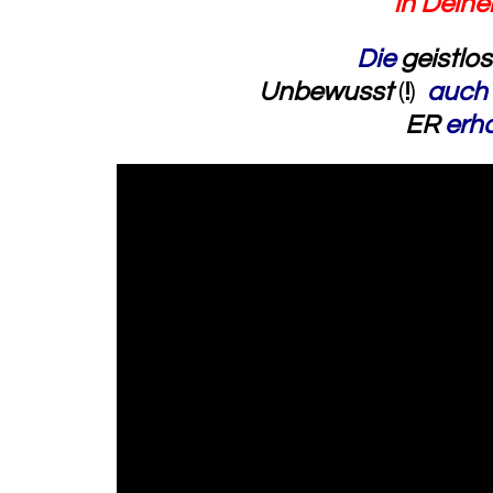
in Deine
Die
geistlo
Unbewusst
(
!
)
auch 
ER
erh