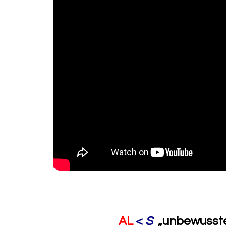
AL
<
S
„
unbewusst