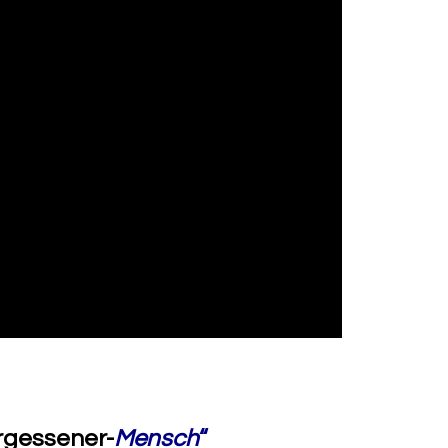
rgessener-
Mensch
“