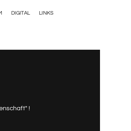
M
DIGITAL
LINKS
nschaft" !