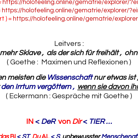
=
https://holofeeling.online/gematrie/explorer/?
=
https://holofeeling.online/gematrie/explorer/?
t ) =
https://holofeeling.online/gematrie/explor
Leitvers :
ehr Sklave , als der sich für freihält , ohn
( Goethe : Maximen und Reflexionen )
en meisten die
Wissenschaft
nur etwas ist
r
den Irrtum vergöttern ,
wenn sie davon ih
( Eckermann : Gespräche mit Goethe )
IN
<
DeR
von
Dir
<
TIER …
das
BI
<
ST
Du
AL
<
S
unbewusster
Menschenaf