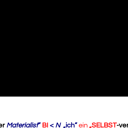
er
Materialist
“
BI
<
N
„ich“
ein
„
SELBST
-ve