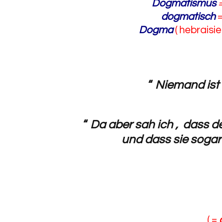
Dogmatismus
dogmatisch
Dogma
( hebraisier
“
Niemand ist m
“
Da aber sah ich , dass d
und dass sie soga
( =