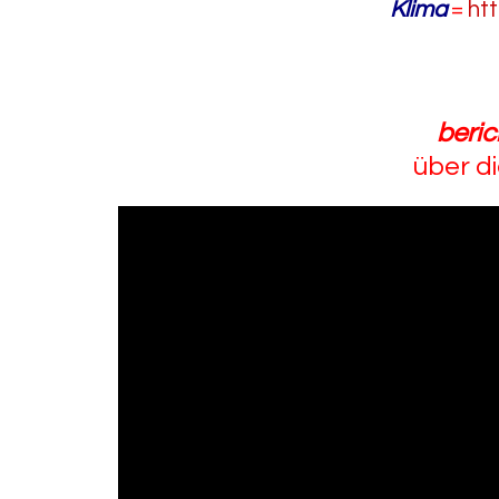
Klima
=
ht
beric
über d