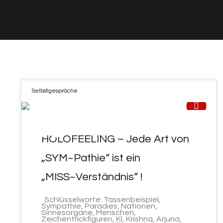
Selbstgespräche
26
HOLOFEELING – Jede Art von
MAI 2021
„SYM~Pathie“ ist ein
„MISS~Verständnis“ !
Schlüsselworte: Tassenbeispiel,
Sympathie, Paradies, Nationen,
Sinnesorgane, Menschen,
Zeichentrickfiguren, KI, Krishna, Arjuna,