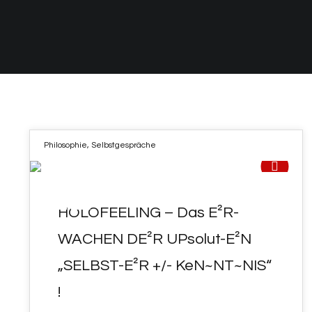
Philosophie
,
Selbstgespräche
21
HOLOFEELING – Das E²R-
APR. 2022
WACHEN DE²R UPsolut-E²N
„SELBST-E²R +/- KeN~NT~NIS“
!