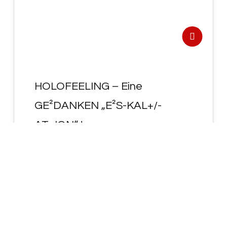
HOLOFEELING – Eine
GE²DANKEN „E²S-KAL+/-
AT~ION“ !
Eine GE²DANKEN "E²S-KAL<AT~ION>" !
https://www.dwds.de/wb/Eskalation
Wenn IN Dir SELBST Deine eigenen GE² <
DaN~KeN > zu "E²S=K-AL<ieren" (= "ihr~eN"
bedeutet…