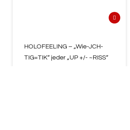
HOLOFEELING – „Wie-JCH-
TIG=TIK“ jeder „UP +/- ~RISS“
MA~CHT „SIN(+~-)N“ !
- HOLOFEELING - "Wie-JCH-TIG=TIK" jeder
"UP<~RISS" MA~CHT "SIN(+~-)N" ! "GO=T~T"
ist wie das W~ORT "W~ET~TeR" ... IM de
facto HIER&JETZT…