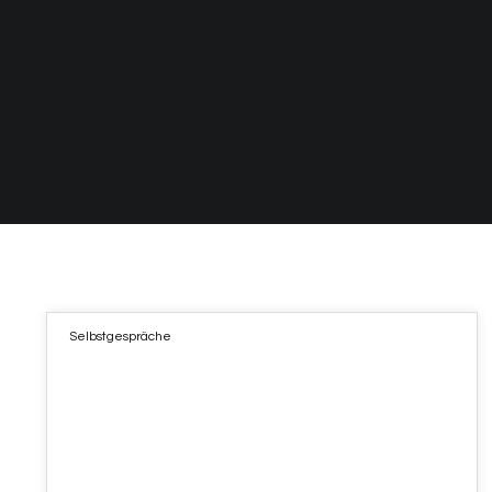
Selbstgespräche
02
FEB. 2021