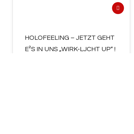
HOLOFEELING – JETZT GEHT
E²S IN UNS „WIRK-LJCHT UP“ !
HOLOFEELING - JETZT GEHT E²S IN UNS
"WIRK-LJCHT UP" ! UP-DaTE² : "3.><3. 2022"
! DE²R "EWIG-E² "ASTR<O>LOGOS" (!)…