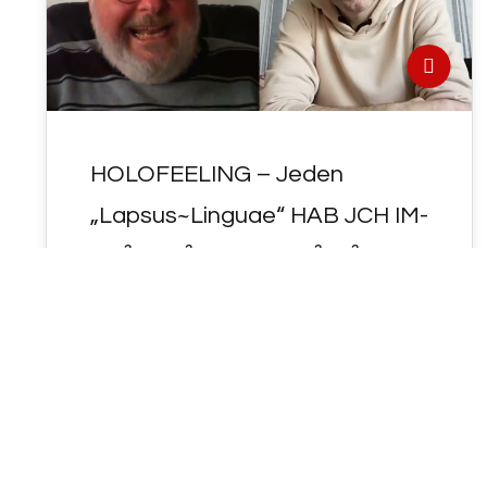
HOLOFEELING – Jeden
„Lapsus~Linguae“ HAB JCH IM-
ME²R BE²WUSST GE²SE²TZT“ !
- HOLOFEELING - MAIN-E² "LaP-SUS" <
"Lapsus~Linguae" ( = "SPRECH~Fehler" ! )
HAB JCH IM-ME²R "BE²WUSST GE²SE²TZT"
! …