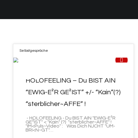
Selbstgespräche
16
HOLOFEELING – Du BIST AIN
MÄRZ 2022
“EWIG-E²R GE²IST” +/- “Kain”(?)
“sterblicher~AFFE” !
- HOLOFEELING - Du BIST AIN "EWIG-E²R
GE²IST" < "Kain" (?) "sterblicher~AFFE" !
"IM<Puls~Video" : Was Dich NJCHT "UM-
BRI<N~GT"…