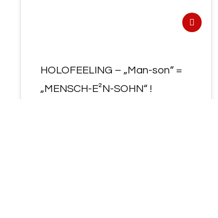
HOLOFEELING – „Man-son“ =
„MENSCH-E²N-SOHN“ !
- HOLOFEELING - "Man-son" = "MENSCH-
E²N-SOHN" ! AIN Geistesfunken JCH UP's
muss "AL<L~E>" von IHM SELBST <
aus~gedachten "Menschen~Affen~Rollen"
(!)…