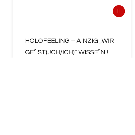
HOLOFEELING – AINZIG „WIR
GE²IST(JCH/ICH)“ WISSE²N !
UP-DaTE² : UNSER-E² UP-solut-E²
HOLOFEELING "E²R<KeN~NT NIS>" : AIN-
ZIG "WIR GE²IST" ( JCH / ICH ) WISSE²N ... 👉
https://www.youtube.com/clip/Ugkxq9ZBB1sa