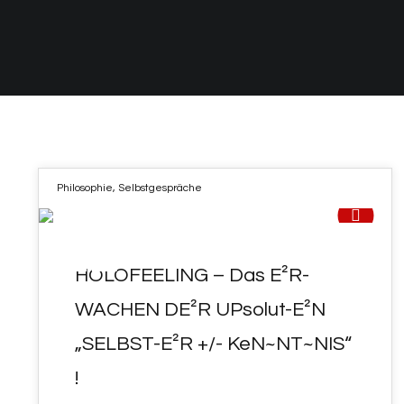
Philosophie
,
Selbstgespräche
21
HOLOFEELING – Das E²R-
APR. 2022
WACHEN DE²R UPsolut-E²N
„SELBST-E²R +/- KeN~NT~NIS“
!