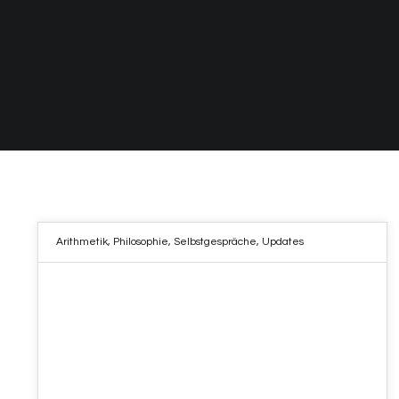
Arithmetik
,
Philosophie
,
Selbstgespräche
,
Updates
24
AUG. 2022