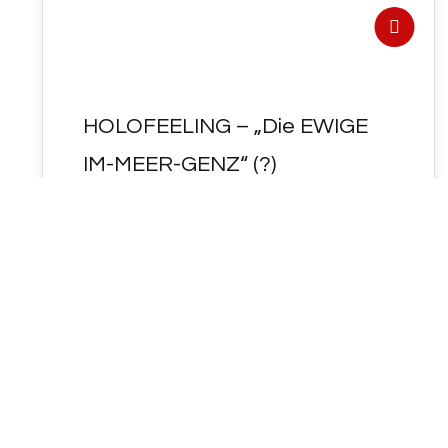
HOLOFEELING – „Die EWIGE
IM-MEER-GENZ“ (?)
- HOLOFEELING - Die EWIG-E² "IM-ME²R-
GE²<NZ~Z>" ! "DIE EWIGE IM-MEER-GENZ"
(PDF) : 👉 DIE EWIGE IM-MEER-GENZ