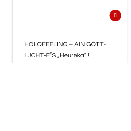
HOLOFEELING – AIN GÖTT-
LJCHT-E²S „Heureka“ !
- HOLOFEELING - AIN GÖTT-LJCHT-E²S
"Heureka" !
https://de.wikipedia.org/wiki/Heureka#
Schlüsselworte: Weltgeist, Hegel,
Philosophie des Geistes, spekulieren,
speculum, specere, species, Spiegel,…