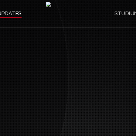
UPDATES
STUDIU