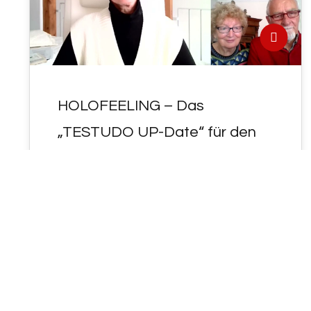
HOLOFEELING – Das
„TESTUDO UP-Date“ für den
11.03.2022 !
- HOLOFEELING - Das "TESTUDO UP-
Date" für den 11.03.2022 ! Der "86." ( UP =
אלהים ) ist u.a. auch…