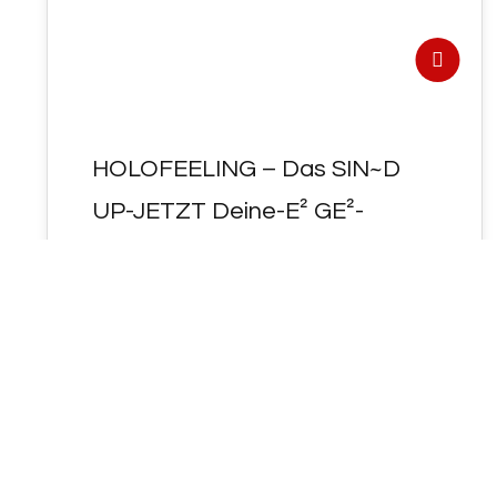
HOLOFEELING – Das SIN~D
UP-JETZT Deine-E² GE²-
DANKEN ! ( Teil 1+2 )
- HOLOFEELING - Das SIN~D UP-JETZT
Deine-E² GE²-DANKEN ! ( Teil 1+2 ) UP-
DaTE² zum 26.11 = "JHWH=AI"…