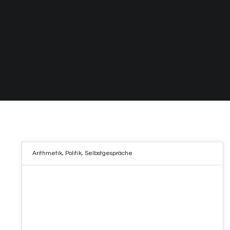
Arithmetik
,
Politik
,
Selbstgespräche
26
NOV. 2022