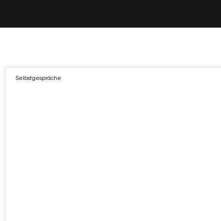
Selbstgespräche
21
APR. 2021