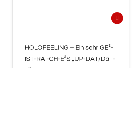
HOLOFEELING – Ein sehr GE²-
IST-RAI-CH-E²S „UP-DAT/DaT-
E²“ für Dich Geist !
- HOLOFEELING - Ein sehr GE²-IST-RAI-CH-
E²S "UP-DAT/DaT-E²" für Dich Geist !
Schlüsselworte: Philosophie, θ (Theta),
Dreh- und Angelpunkt, Φ…