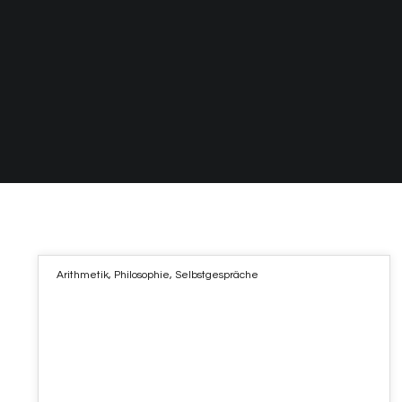
Arithmetik
,
Philosophie
,
Selbstgespräche
30
MÄRZ 2021