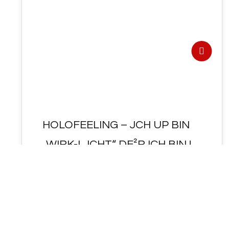
FEB. 2022
HOLOFEELING – JCH UP BIN
„WIRK-LJCHT“ DE²R ICH BIN !
- HOLOFEELING - JCH UP BIN "WIRK-LJCHT"
DE²R ICH BIN ! HIER das IM SELBST-
GE²SPRÄCH < angesprochene von "IM" (
Irene…