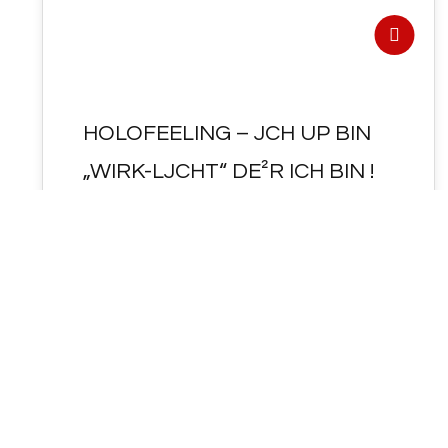
HOLOFEELING – JCH UP BIN
„WIRK-LJCHT“ DE²R ICH BIN !
- HOLOFEELING - JCH UP BIN "WIRK-LJCHT"
DE²R ICH BIN ! HIER das IM SELBST-
GE²SPRÄCH < angesprochene von "IM" (
Irene…