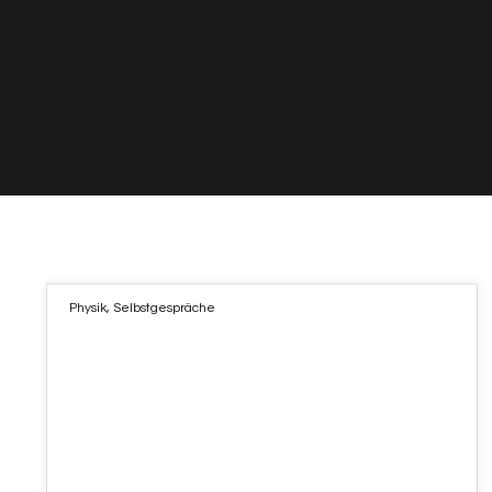
Physik
,
Selbstgespräche
03
FEB. 2022