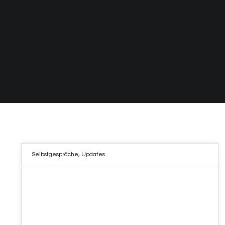
Selbstgespräche
,
Updates
13
APR. 2023