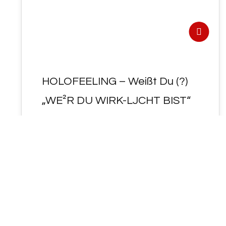
HOLOFEELING – Weißt Du (?)
„WE²R DU WIRK-LJCHT BIST“
?
UP-DaTE² : < WEIßT~Du (?) > "WE²R DU
WIRK-LJCHT BIST" ? HIE²Ros < Die im
SELBST-GE²SPRÄCH besprochenen
Dateien … "JCH…