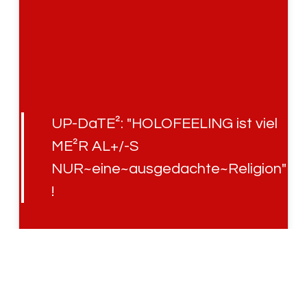
UP-DaTE²: "HOLOFEELING ist viel
ME²R AL+/-S
NUR~eine~ausgedachte~Religion"
!