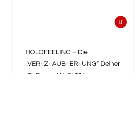
HOLOFEELING – Die
„VER~Z~AUB~ER~UNG“ Deiner
„T~Raum~W~ELT“ !
- HOLOFEELING - Die
"VER~Z~AUB~ER~UNG" Deiner
"T~Raum~W~ELT" ! ... plus "Nachschlag" ...
Schlüsselworte: Verzauberung, Lernen
durch wiederholen, Demut,…