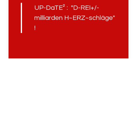
UP-DaTE² : "D-REI+/-
milliarden H~ERZ~schläge"
!
CEPCaysOQ8p_cxXjxEue5btn…
Uplifted with
© JCH.UP86 · HOLOFEELING.ONLINE RELAUNCH V3.45.3 · 2022