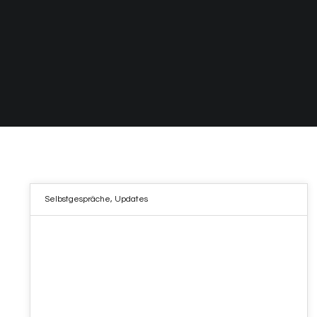
Selbstgespräche
,
Updates
04
APR. 2023