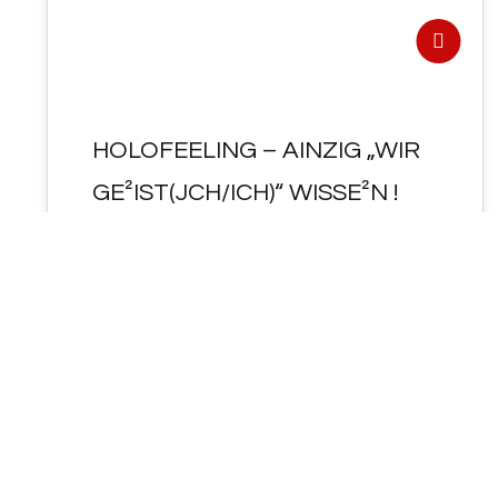
HOLOFEELING – AINZIG „WIR
GE²IST(JCH/ICH)“ WISSE²N !
UP-DaTE² : UNSER-E² UP-solut-E²
HOLOFEELING "E²R<KeN~NT NIS>" : AIN-
ZIG "WIR GE²IST" ( JCH / ICH ) WISSE²N ... 👉
https://www.youtube.com/clip/Ugkxq9ZBB1sa