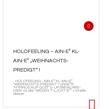
DEZ. 2022
HOLOFEELING – AIN-E² KL-
AIN-E² „WEIHNACHTS-
PREDIGT“ !
- HOLOFEELING - AIN-E² KL-AIN-E²
"WEIHNACHTS-PREDIGT" ! UNSE²R
"HYMNUS AUP GOΠ" (= UP/(86/ALHIM) !
H'IER-os die "WESEN-T-LJCHT-E²" < Stelle
dieser…