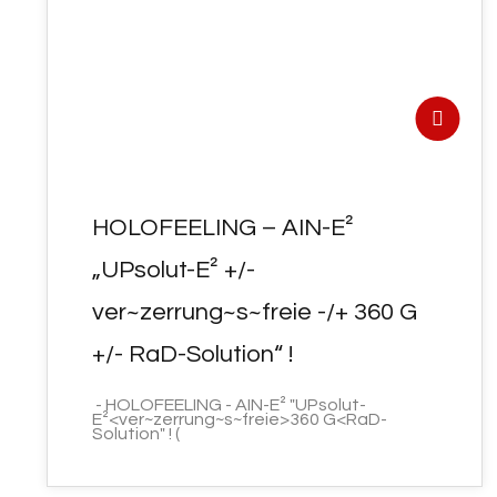
MÄRZ 2023
HOLOFEELING – AIN-E²
„UPsolut-E² +/-
ver~zerrung~s~freie -/+ 360 G
+/- RaD-Solution“ !
- HOLOFEELING - AIN-E² "UPsolut-
E²<ver~zerrung~s~freie>360 G<RaD-
Solution" ! (