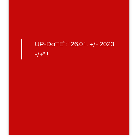
UP-DaTE²: "26.01. +/- 2023
-/+" !