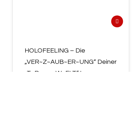
HOLOFEELING – Die
„VER~Z~AUB~ER~UNG“ Deiner
„T~Raum~W~ELT“ !
- HOLOFEELING - Die
"VER~Z~AUB~ER~UNG" Deiner
"T~Raum~W~ELT" ! ... plus "Nachschlag" ...
Schlüsselworte: Verzauberung, Lernen
durch wiederholen, Demut,…