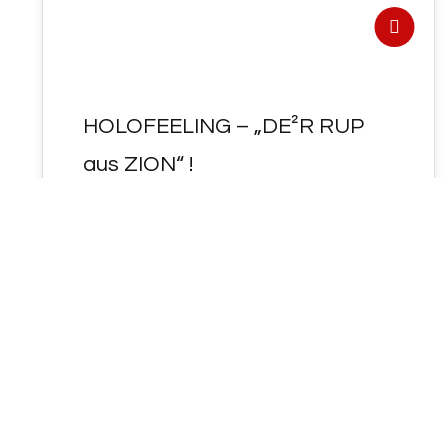
HOLOFEELING – „DE²R RUP
aus ZION“ !
HOLOFEELING - "DE²R RUP aus ZION" ! ? אם
אינך מסוגל לרפא עצמך, כיצד תרפא אחרים ? אם
אינך מסוגל…