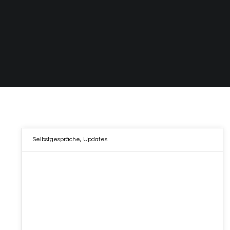
Selbstgespräche
,
Updates
21
APR. 2023