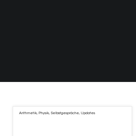
Arithmetik
,
Physik
,
Selbstgespräche
,
Updates
27