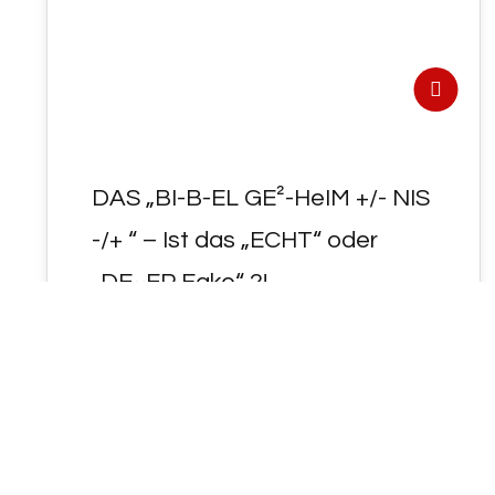
DAS „BI-B-EL GE²-HeIM +/- NIS
-/+ “ – Ist das „ECHT“ oder
„DE~EP Fake“ ?!
- DAS "BI-B-EL GE²-HeIM<NIS>" - I<ST das
"ECHT" oder "DE~EP Fake" ?!
https://holofeeling.online/gematrie/explorer/?
eingabe=ביבאל
https://holofeeling.online/gematrie/explorer/?
eingabe=רז