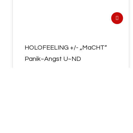
HOLOFEELING +/- „MaCHT“
Panik~Angst U~ND
„SCHR~Ecken“ !
HOLOFEELING < "MaCHT" Panik~Angst
U~ND "SCHR~Ecken" ! < MaCHT > =
https://gematrie.holofeeling.net/מחת
Wenn JCH UP's WORT-E² IN Dir < "PaN~IK"…