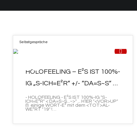
Selbstgespräche
26
HOLOFEELING – E²S IST 100%-
AUG. 2022
IG „S-ICH=E²R“ +/- “DA=S~S“ …
- HOLOFEELING - E²S IST 100%-IG "S-
ICH=E²R" < DA=S~S...~>" ... H’IER "<VOR>UP"
(!) einige WORT-E² mit dem <TOT>AL-
WE²RT "19" !…