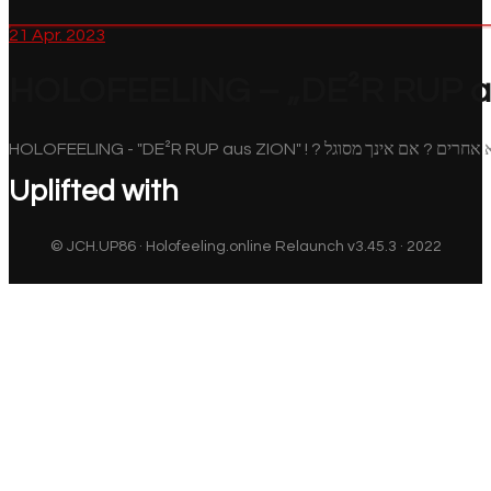
21
Apr. 2023
HOLOFEELING – „DE²R RUP au
Uplifted with
© JCH.UP86 · Holofeeling.online Relaunch v3.45.3 · 2022