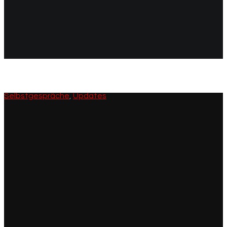
49:26-27
Selbstgespräche
,
Updates