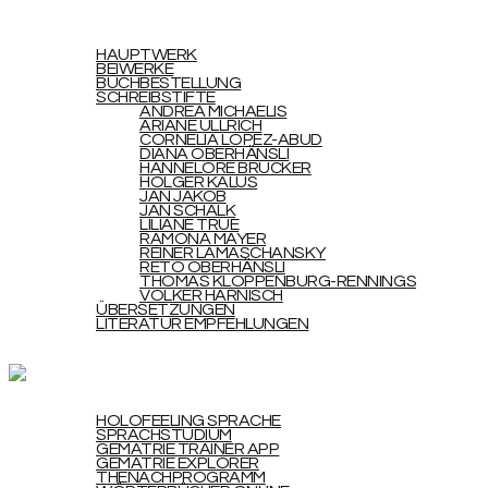
HOLOFEELING
WERKE
HAUPTWERK
BEIWERKE
BUCHBESTELLUNG
SCHREIBSTIFTE
ANDREA MICHAELIS
ARIANE ULLRICH
CORNELIA LOPEZ-ABUD
DIANA OBERHÄNSLI
HANNELORE BRUCKER
HOLGER KALUS
JAN JAKOB
JAN SCHALK
LILIANE TRUE
RAMONA MAYER
REINER LAMASCHANSKY
RETO OBERHÄNSLI
THOMAS KLOPPENBURG-RENNINGS
VOLKER HARNISCH
ÜBERSETZUNGEN
LITERATUR EMPFEHLUNGEN
UPDATES
STUDIUM
HOLOFEELING SPRACHE
SPRACHSTUDIUM
GEMATRIE TRAINER APP
GEMATRIE EXPLORER
THENACHPROGRAMM