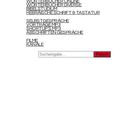
WÖRTERBÜCHER ONLINE
WÖRTERBÜCHER DIVERSE
BIBELSTUDIUM
HEBRÄISCHE SCHRIFT & TASTATUR
DIGITAL
SELBSTGESPRÄCHE
VORTRÄGE MP3
SHORTUP’S MP3
ABSCHRIFTEN GESPRÄCHE
LINKS
FILME
KANÄLE
Search for:
HOLOFEELING
WERKE
HAUPTWERK
BEIWERKE
BUCHBESTELLUNG
SCHREIBSTIFTE
ANDREA MICHAELIS
ARIANE ULLRICH
CORNELIA LOPEZ ABUD
DIANA OBERHÄNSLI
HANNELORE BRUCKER
HOLGER KALUS
JAN JAKOB
JAN SCHALK
LILIANE TRUE
RAMONA MAYER
REINER LAMASCHANSKY
RETO OBERHÄNSLI