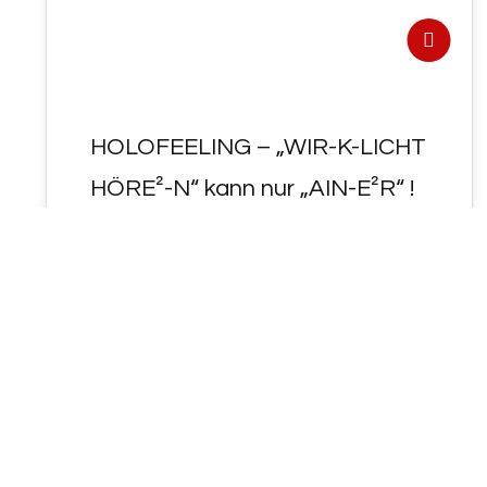
HOLOFEELING – „WIR-K-LICHT
HÖRE²-N“ kann nur „AIN-E²R“ !
- HOLOFEELING - "WIR-K-LICHT HÖRE²-N"
kann nur "AIN-E²R" ! START-PUNKT = 45s =
ADaM ! Schlüsselworte: Protagonist,
Antagonist, Singelplayermodus,…