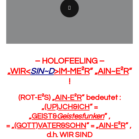
– HOLOFEELING –
„
WIR<
SIN~D
>IM-ME²R
“ „
AIN~E²R
“
!
(ROT-E²S) „
AIN-E²R
“ bedeutet :
„
(UP)JCH&ICH
“ =
„
GEIST&
Geistesfunken
“ ,
= „
(GOTT)VATER&SOHN
“ = „
AIN-E²R
“ ,
d.h. WIR SIND