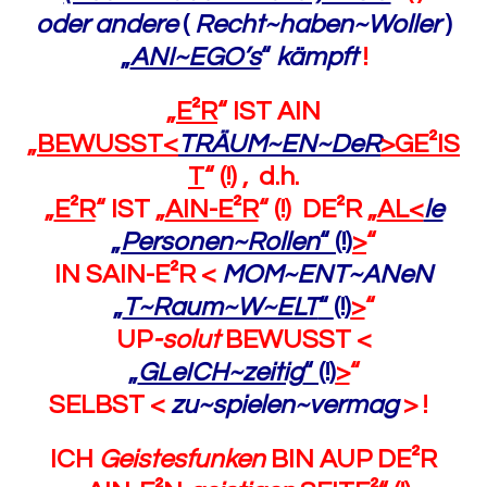
oder andere
(
Recht~haben~Woller
)
„
ANI~EGO’s
“
kämpft
!
„
E²R
“ IST AIN
„
BEWUSST<
TRÄUM~EN~DeR
>GE²IS
T
“ (!) , d.h.
„
E²R
“ IST „
AIN-E²R
“ (!)
DE²R „
AL<
le
„
Personen~Rollen
“
(!)
>
“
IN SAIN-E²R <
MOM~ENT~ANeN
„
T~Raum~W~ELT
“
(!)
>
“
UP
-solut
BEWUSST <
„
GLeICH~zeitig
“ (!)
>
“
SELBST <
zu~spielen~vermag
> !
ICH
Geistesfunken
BIN AUP DE²R