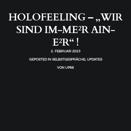
HOLOFEELING – „WIR
SIND IM-ME²R AIN-
E²R“ !
2. FEBRUAR 2023
GEPOSTED IN
SELBSTGESPRÄCHE
,
UPDATES
VON
UP86