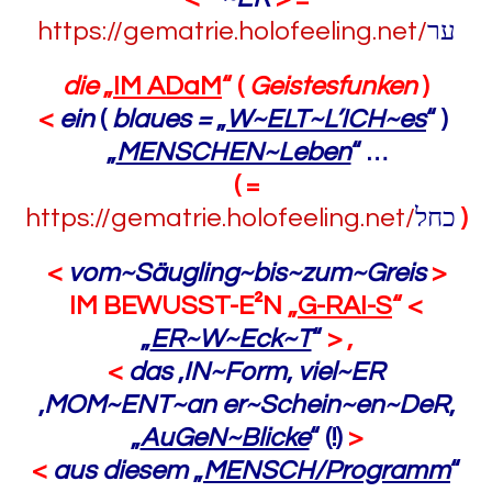
https://gematrie.holofeeling.net/
ער
die
„
IM ADaM
“ (
Geistesfunken
)
<
ein
(
blaues =
„
W~ELT~L’ICH~es
“ )
„
MENSCHEN~Leben
“
…
( =
https://gematrie.holofeeling.net/
כחל
)
<
vom~Säugling~bis~zum~Greis
>
IM BEWUSST-E²N „
G-RAI-S
“ <
„
ER~W~Eck~T
“
> ,
<
das
‚
IN~Form
‚
viel~ER
‚
MOM~ENT~an er~Schein~en~DeR
‚
„
AuGeN~Blicke
“ (!)
>
<
aus diesem
„
MENSCH/Programm
“