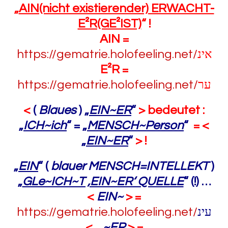
„
AIN(nicht existierender) ERWACHT-
E²R(GE²IST)
“ !
AIN =
https://gematrie.holofeeling.net/
אינ
E²R =
https://gematrie.holofeeling.net/
ער
<
(
Blaues
)
„
EIN~ER
“
> bedeutet :
„
ICH~ich
“ = „
MENSCH~Person
“
= <
„
EIN~ER
“
> !
„
EIN
“ (
blauer MENSCH=INTELLEKT
)
„
GLe~ICH~T ‚EIN~ER‘ QUELLE
“
(!) …
<
EIN~
> =
https://gematrie.holofeeling.net/
עינ
<
~ER
> =