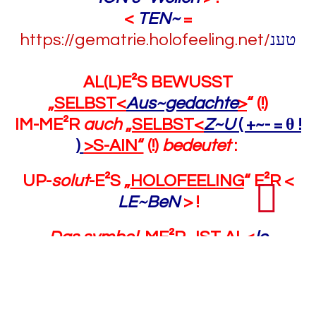
<
TEN~
=
https://gematrie.holofeeling.net/
טענ
AL(L)E²S BEWUSST
„
SELBST<
Aus~gedachte
>
“ (!)
IM-ME²R
auch
„
SELBST<
Z~U
( +~- = θ !
)
>S-AIN“
(!)
bedeutet
:
UP-
solut
-E²S „
HOLOFEELING
“ E²R <
LE~BeN
> !
Das
symbol.
ME²R „
IST AL<
le
„
IN~Form~AT-ION’s~Wellen
“ (!)
die
>
IN IHM SELBST „
AUP<
TA~UCHEN
>
“ !
E²R SELBST IST <
AB~ER
keine